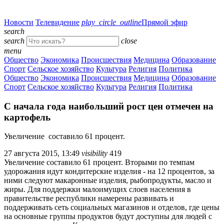
Новости
Телевидение
play_circle_outline
Прямой эфир
search
search
close
menu
Общество
Экономика
Происшествия
Медицина
Образование
Спорт
Сельское хозяйство
Культура
Религия
Политика
Общество
Экономика
Происшествия
Медицина
Образование
Спорт
Сельское хозяйство
Культура
Религия
Политика
С начала года наибольший рост цен отмечен на
картофель
Увеличение составило 61 процент.
27 августа 2015, 13:49
visibility
419
Увеличение составило 61 процент. Вторыми по темпам
удорожания идут кондитерские изделия - на 12 процентов, за
ними следуют макаронные изделия, рыбопродукты, масло и
жиры. Для поддержки малоимущих слоев населения в
правительстве республики намерены развивать и
поддерживать сеть социальных магазинов и отделов, где цены
на основные группы продуктов будут доступны для людей с