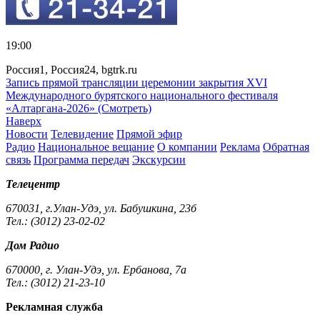
19:00
Россия1, Россия24, bgtrk.ru
Запись прямой трансляции церемонии закрытия XVI
Международного бурятского национального фестиваля
«Алтаргана-2026» (Смотреть)
Наверх
Новости
Телевидение
Прямой эфир
Радио
Национальное вещание
О компании
Реклама
Обратная
связь
Программа передач
Экскурсии
Телецентр
670031, г.Улан-Удэ, ул. Бабушкина, 23б
Тел.: (3012) 23-02-02
Дом Радио
670000, г. Улан-Удэ, ул. Ербанова, 7а
Тел.: (3012) 21-23-10
Рекламная служба