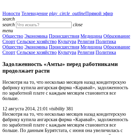
Новости
Телевидение
play_circle_outline
Прямой эфир
search
search
close
menu
Общество
Экономика
Происшествия
Медицина
Образование
Спорт
Сельское хозяйство
Культура
Религия
Политика
Общество
Экономика
Происшествия
Медицина
Образование
Спорт
Сельское хозяйство
Культура
Религия
Политика
Задолженность «Амты» перед работниками
продолжает расти
Несмотря на то, что несколько месяцев назад кондитерскую
фабрику купила ангарская фирма «Каравай», задолженность
по заработной плате с каждым месяцем становится все
больше.
12 августа 2014, 21:01
visibility
381
Несмотря на то, что несколько месяцев назад кондитерскую
фабрику купила ангарская фирма «Каравай», задолженность
по заработной плате с каждым месяцем становится все
больше. По данным Бурятстата, с июня она увеличилась с