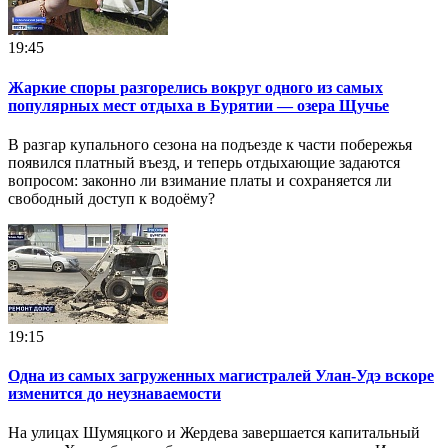
19:45
Жаркие споры разгорелись вокруг одного из самых
популярных мест отдыха в Бурятии — озера Щучье
В разгар купального сезона на подъезде к части побережья
появился платный въезд, и теперь отдыхающие задаются
вопросом: законно ли взимание платы и сохраняется ли
свободный доступ к водоёму?
19:15
Одна из самых загруженных магистралей Улан-Удэ вскоре
изменится до неузнаваемости
На улицах Шумяцкого и Жердева завершается капитальный