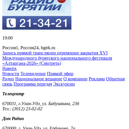
19:00
Россия1, Россия24, bgtrk.ru
Запись прямой трансляции церемонии закрытия XVI
Международного бурятского национального фестиваля
«Алтаргана-2026» (Смотреть)
Наверх
Новости
Телевидение
Прямой эфир
Радио
Национальное вещание
О компании
Реклама
Обратная
связь
Программа передач
Экскурсии
Телецентр
670031, г.Улан-Удэ, ул. Бабушкина, 23б
Тел.: (3012) 23-02-02
Дом Радио
670000, г. Улан-Удэ, ул. Ербанова, 7а