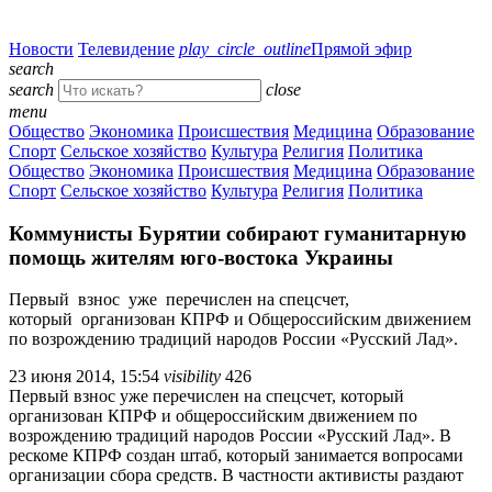
Новости
Телевидение
play_circle_outline
Прямой эфир
search
search
close
menu
Общество
Экономика
Происшествия
Медицина
Образование
Спорт
Сельское хозяйство
Культура
Религия
Политика
Общество
Экономика
Происшествия
Медицина
Образование
Спорт
Сельское хозяйство
Культура
Религия
Политика
Коммунисты Бурятии собирают гуманитарную
помощь жителям юго-востока Украины
Первый взнос уже перечислен на спецсчет,
который организован КПРФ и Общероссийским движением
по возрождению традиций народов России «Русский Лад».
23 июня 2014, 15:54
visibility
426
Первый взнос уже перечислен на спецсчет, который
организован КПРФ и общероссийским движением по
возрождению традиций народов России «Русский Лад». В
рескоме КПРФ создан штаб, который занимается вопросами
организации сбора средств. В частности активисты раздают