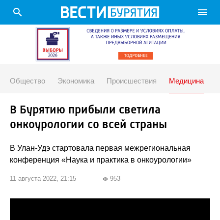
search
menu
Общество
Экономика
Происшествия
Медицина
В Бурятию прибыли светила
онкоурологии со всей страны
В Улан-Удэ стартовала первая межрегиональная
конференция «Наука и практика в онкоурологии»
11 августа 2022, 21:15
953
visibility