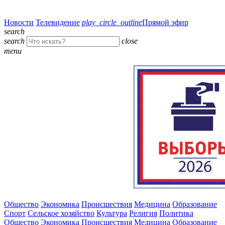
Новости
Телевидение
play_circle_outline
Прямой эфир
search
search
close
menu
Общество
Экономика
Происшествия
Медицина
Образование
Спорт
Сельское хозяйство
Культура
Религия
Политика
Общество
Экономика
Происшествия
Медицина
Образование