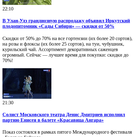
22:10
В Улан-Удэ грандиозную распродажу объявил Иркутский
плодопитомник «Сады Сибири» — скидки от 50%
Скидки от 50% до 70% на все гортензии (их более 20 сортов),
на розы и флоксы (их более 25 сортов), на туи, чубушник,
курильский чай. Ассортимент декоративных саженцев
огромный. Сейчас — лучшее время для покупки: скидки до
70%!
21:30
Солист Московского театра Денис Дмитриев исполнил
партию Енисея в балете «Красавица Ангара»
Показ состоялся в рамках пятого Международного фестиваля