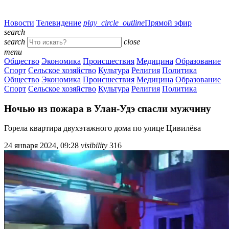
Новости
Телевидение
play_circle_outline
Прямой эфир
search
search
close
menu
Общество
Экономика
Происшествия
Медицина
Образование
Спорт
Сельское хозяйство
Культура
Религия
Политика
Общество
Экономика
Происшествия
Медицина
Образование
Спорт
Сельское хозяйство
Культура
Религия
Политика
Ночью из пожара в Улан-Удэ спасли мужчину
Горела квартира двухэтажного дома по улице Цивилёва
24 января 2024, 09:28
visibility
316