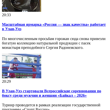
20:33
Масштабная ярмарка «Россия — знак качества» работает
в Улан-Удэ
По многочисленным просьбам горожан сюда снова привезли
богатую коллекцию натуральной продукции с пасек
монастыря преподобного Сергия Радонежского.
20:29
В Улан-Удэ стартовали Всероссийские соревнования по
боксу среди мужчин и женщин «Байкал – 2026»
Турнир проводится в рамках реализации государственной
программы «Спорт России».