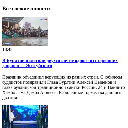
Все свежие новости
18:48
В Бурятии отметили двухсотлетие одного из старейших
дацанов — Эгитуйского
Праздник объединил верующих из разных стран. С юбилеем
буддистов поздравили Глава Бурятии Алексей Цыденов и
глава буддийской традиционной сангхи России, 24-й Пандито
Хамбо лама Дамба Аюшеев. Юбилейные торжества длились
два дня.