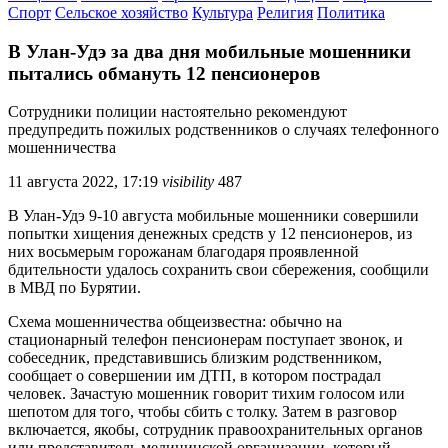
Спорт
Сельское хозяйство
Культура
Религия
Политика
В Улан-Удэ за два дня мобильные мошенники
пытались обмануть 12 пенсионеров
Сотрудники полиции настоятельно рекомендуют
предупредить пожилых родственников о случаях телефонного
мошенничества
11 августа 2022, 17:19
visibility
487
В Улан-Удэ 9-10 августа мобильные мошенники совершили
попытки хищения денежных средств у 12 пенсионеров, из
них восьмерым горожанам благодаря проявленной
бдительности удалось сохранить свои сбережения, сообщили
в МВД по Бурятии.
Схема мошенничества общеизвестна: обычно на
стационарный телефон пенсионерам поступает звонок, и
собеседник, представившись близким родственником,
сообщает о совершении им ДТП, в котором пострадал
человек. Зачастую мошенник говорит тихим голосом или
шепотом для того, чтобы сбить с толку. Затем в разговор
включается, якобы, сотрудник правоохранительных органов
или представитель медицинской организации, который