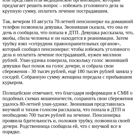
предлагает решить вопрос – избежать уголовного дела за
крупную сумму, оплатить лечение пострадавшим.
Так, вечером 10 августа 70-летней пенсионерке на домашний
телефон позвонила девушка. Звонившая сказала, что она ее
дочь и сообщила, что попала в ДТП. Девушка рассказала, что,
якобы, сбила человека и он находится в реанимации. Затем
трубку взял «сотрудник правоохранительных органов»,
который сообщил пенсионерке: чтобы избежать уголовного
дела и оплатить лечение пострадавшей, нужен миллион
рублей. Улан-удэнка поверила, поскольку голос звонившей
девушки был похож на голос дочери, и собрала свои
сбережения - 30 тысяч рублей, ещё 180 тысяч рублей заняла у
соседей. Собранную сумму женщина передала с прибывшим
курьером.
Полицейские отмечают, что благодаря информации в СМИ о
подобных схемах мошенничеств, сохранить свои сбережения
удалось 80-летней улан-удэнке. Звонившая представилась
внучкой и тихим голосом рассказала, что попала в ДТП и
необходимо 700 тысяч рублей на лечение. Пенсионерка
проявила бдительность и, положив трубку, позвонила своей
дочери. Родственница сообщила ей, что с внучкой все в
порядке.