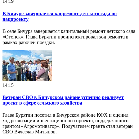
14:19
В Бичуре завершается капремонт детского сада по
нацпроекту
В селе Бичура завершается капитальный ремонт детского сада
«Огонек». Глава Бурятии проинспектировал ход ремонта в
рамках рабочей поездки.
14:15
Ветеран СВО в Бичурском районе успешно реализует
проект в сфере сельского хозяйства
Глава Бурятии посетил в Бичурском районе КФХ и оценил
ход реализации инвестиционного проекта, поддержанного
грантом «Агромотиватор». Получателем гранта стал ветеран
СВО Вячеслав Митыпов.