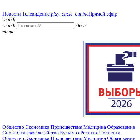
Новости
Телевидение
play_circle_outline
Прямой эфир
search
search
close
menu
Общество
Экономика
Происшествия
Медицина
Образование
Спорт
Сельское хозяйство
Культура
Религия
Политика
Общество
Экономика
Происшествия
Медицина
Образование