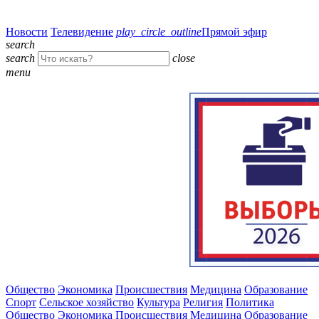
Новости
Телевидение
play_circle_outline
Прямой эфир
search
search
close
menu
Общество
Экономика
Происшествия
Медицина
Образование
Спорт
Сельское хозяйство
Культура
Религия
Политика
Общество
Экономика
Происшествия
Медицина
Образование