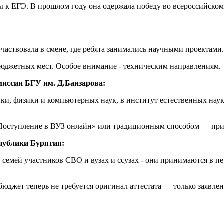
ы к ЕГЭ. В прошлом году она одержала победу во всероссийском
участвовала в смене, где ребята занимались научными проектами.
 бюджетных мест. Особое внимание - техническим направлениям.
миссии БГУ им. Д.Банзарова:
ики, физики и компьютерных наук, в институт естественных на
 «Поступление в ВУЗ онлайн» или традиционным способом — пр
спублики Бурятия:
 семей участников СВО и вузах и ссузах - они принимаются в пе
 бюджет теперь не требуется оригинал аттестата — только заявле