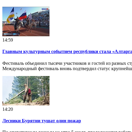
14:59
Главным культурным событием республики стала «Алтарг
Фестиваль объединил тысячи участников и гостей из разных стр
Международный фестиваль вновь подтвердил статус крупнейш
14:20
Лесники Бурятии тушат один пожар