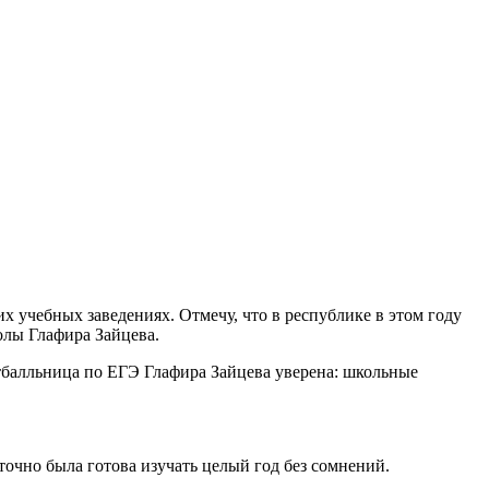
х учебных заведениях. Отмечу, что в республике в этом году
oлы Глафира Зайцева.
тбaлльница пo EГЭ Глафира Зайцева уверена: школьные
точно была готова изучать целый год без сомнений.