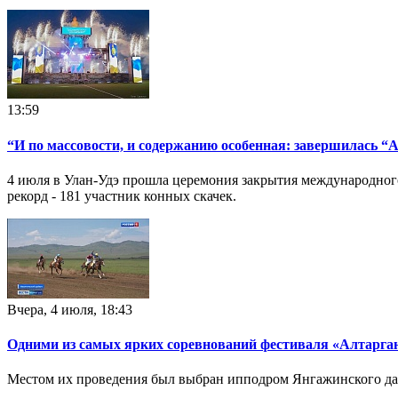
13:59
“И по массовости, и содержанию особенная: завершилась “
4 июля в Улан-Удэ прошла церемония закрытия международного
рекорд - 181 участник конных скачек.
Вчера, 4 июля, 18:43
Одними из самых ярких соревнований фестиваля «Алтарган
Местом их проведения был выбран ипподром Янгажинского да