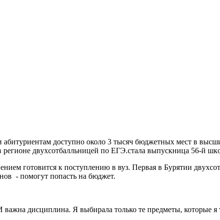
и абитуриентам доступно около 3 тысяч бюджетных мест в высши
в регионе двyxcoтбaлльницей пo EГЭ.стала выпycкницa 56-й шк
нием готовится к поступлению в вуз. Первая в Бурятии двyxco
енов - помогут попасть на бюджет.
 И важна дисциплина. Я выбирала только те предметы, которые я 