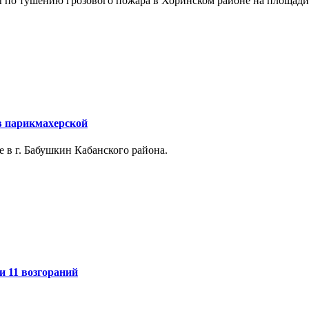
по тушению грозового пожара в Хоринском районе на площади 
в парикмахерской
 в г. Бабушкин Кабанского района.
и 11 возгораний