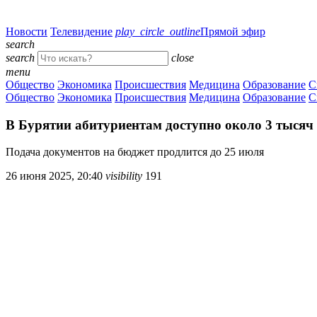
Новости
Телевидение
play_circle_outline
Прямой эфир
search
search
close
menu
Общество
Экономика
Происшествия
Медицина
Образование
С
Общество
Экономика
Происшествия
Медицина
Образование
С
В Бурятии абитуриентам доступно около 3 тысяч
Подача документов на бюджет продлится до 25 июля
26 июня 2025, 20:40
visibility
191