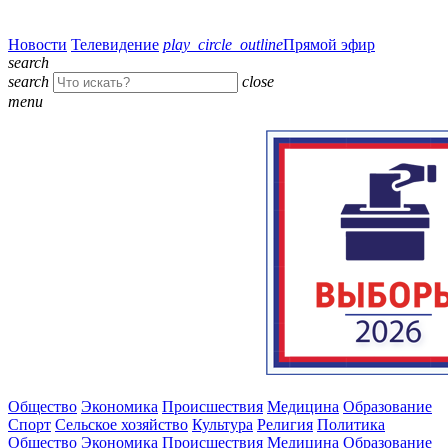
Новости
Телевидение
play_circle_outline
Прямой эфир
search
search
close
menu
Общество
Экономика
Происшествия
Медицина
Образование
Спорт
Сельское хозяйство
Культура
Религия
Политика
Общество
Экономика
Происшествия
Медицина
Образование