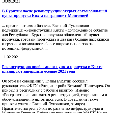
10.09.2021
В Бурятии после реконструкции открыт автомобильный
пункт пропуска
Кяхта на границе с Монголией
... представителями бизнеса. Евгений Луковников
подчеркнул: «Реконструкция Кяхты - долгожданное событие
для Республики. Бурятия получила обновленный
пункт
пропуска
, готовый пропускать в два раза больше пассажиров
и грузов, и возможность более широко использовать
потенциал федеральной ...
11.02.2021
Реконструкцию проблемного пункта пропуска в Кяхте
планируют завершить осенью 2021 года
Об этом на совещании у Главы Бурятии сообщил
руководитель ФКГУ «Росгранстрой» Виталий Шишмарев. Он
прибыл в республику с рабочим визитом. Именно
«Росгранстрой» занимается реконструкцией, содержанием и
обслуживанием пунктов пропуска. В совещании также
приняли участие Евгений Луковников, зампред
Правительства республки по развитию инфраструктуры и
Минтранс Бурятии. Работы по реконструкции МАПП Кяхта