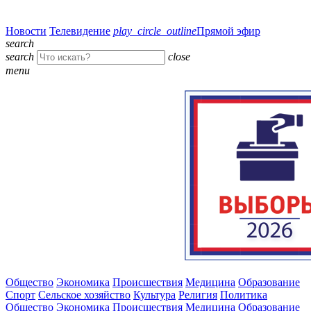
Новости
Телевидение
play_circle_outline
Прямой эфир
search
search
close
menu
Общество
Экономика
Происшествия
Медицина
Образование
Спорт
Сельское хозяйство
Культура
Религия
Политика
Общество
Экономика
Происшествия
Медицина
Образование