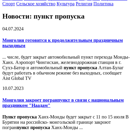
Спорт
Сельское хозяйство
Культура
Религия
Политика
Новости: пункт пропуска
04.07.2024
Монголия готовится к продолжительным праздничным
выходным
... числе, будет закрыт автомобильный пункт перехода Монды-
Ханх. Аэропорт Чингисхан, железнодорожная станция в г.
Сухэ-Батор и автомобильный
пункт пропуска
Алтан-Булаг
будут работать в обычном режиме без выходных, сообщает
Aist Global TV
10.07.2023
Монголия закроет погранпункт в связи с национальным
праздником "Наадам"
Пункт пропуска
Ханх-Монды будет закрыт с 11 по 15 июля В
Бурятии на российско- монгольской границе закроют
погран
пункт пропуска
Ханх-Монды ...