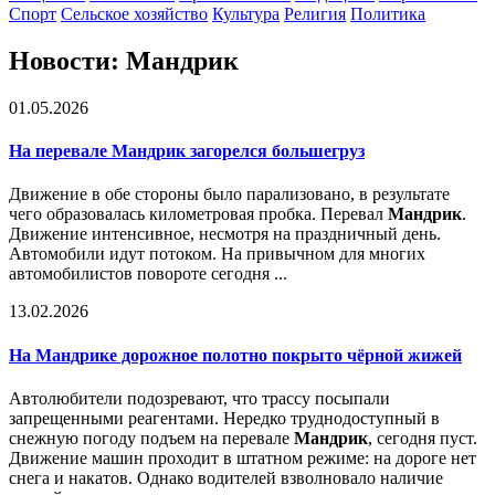
Спорт
Сельское хозяйство
Культура
Религия
Политика
Новости: Мандрик
01.05.2026
На перевале
Мандрик
загорелся большегруз
Движение в обе стороны было парализовано, в результате
чего образовалась километровая пробка. Перевал
Мандрик
.
Движение интенсивное, несмотря на праздничный день.
Автомобили идут потоком. На привычном для многих
автомобилистов повороте сегодня ...
13.02.2026
На
Мандрик
е дорожное полотно покрыто чёрной жижей
Автолюбители подозревают, что трассу посыпали
запрещенными реагентами. Нередко труднодоступный в
снежную погоду подъем на перевале
Мандрик
, сегодня пуст.
Движение машин проходит в штатном режиме: на дороге нет
снега и накатов. Однако водителей взволновало наличие