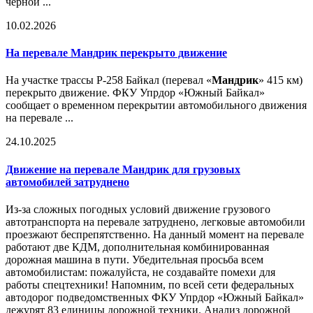
черной ...
10.02.2026
На перевале
Мандрик
перекрыто движение
На участке трассы Р-258 Байкал (перевал «
Мандрик
» 415 км)
перекрыто движение. ФКУ Упрдор «Южный Байкал»
сообщает о временном перекрытии автомобильного движения
на перевале ...
24.10.2025
Движение на перевале
Мандрик
для грузовых
автомобилей затруднено
Из-за сложных погодных условий движение грузового
автотранспорта на перевале затруднено, легковые автомобили
проезжают беспрепятственно. На данный момент на перевале
работают две КДМ, дополнительная комбинированная
дорожная машина в пути. Убедительная просьба всем
автомобилистам: пожалуйста, не создавайте помехи для
работы спецтехники! Напомним, по всей сети федеральных
автодорог подведомственных ФКУ Упрдор «Южный Байкал»
дежурят 83 единицы дорожной техники. Анализ дорожной