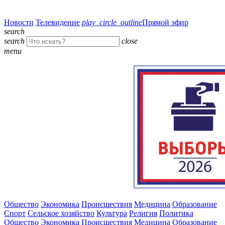
Новости
Телевидение
play_circle_outline
Прямой эфир
search
search
close
menu
Общество
Экономика
Происшествия
Медицина
Образование
Спорт
Сельское хозяйство
Культура
Религия
Политика
Общество
Экономика
Происшествия
Медицина
Образование