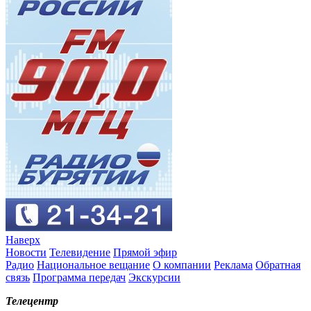
Наверх
Новости
Телевидение
Прямой эфир
Радио
Национальное вещание
О компании
Реклама
Обратная
связь
Программа передач
Экскурсии
Телецентр