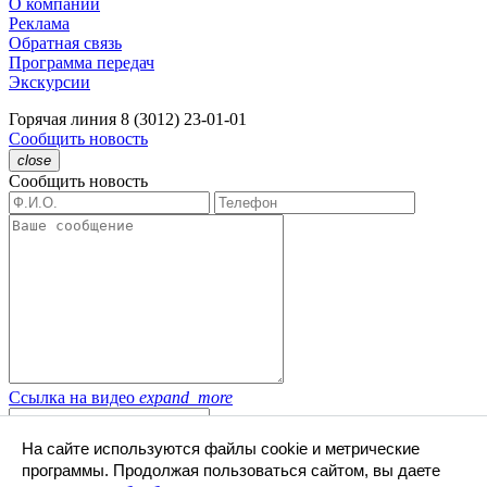
О компании
Реклама
Обратная связь
Программа передач
Экскурсии
Горячая линия
8 (3012) 23-01-01
Сообщить новость
close
Сообщить новость
Ссылка на видео
expand_more
Скрыть
expand_less
На сайте используются файлы cookie и метрические
программы. Продолжая пользоваться сайтом, вы даете
Отправляя форму,
я даю свое согласие
на
обработку