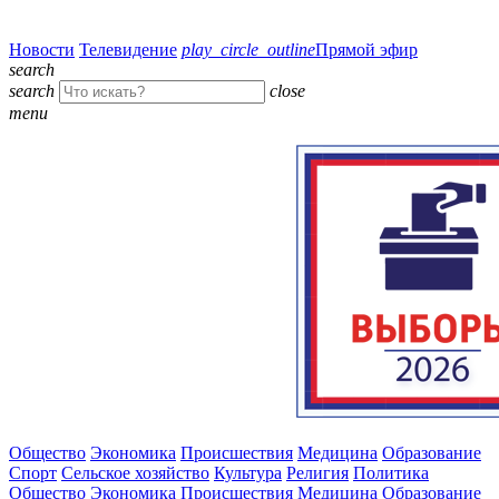
Новости
Телевидение
play_circle_outline
Прямой эфир
search
search
close
menu
Общество
Экономика
Происшествия
Медицина
Образование
Спорт
Сельское хозяйство
Культура
Религия
Политика
Общество
Экономика
Происшествия
Медицина
Образование