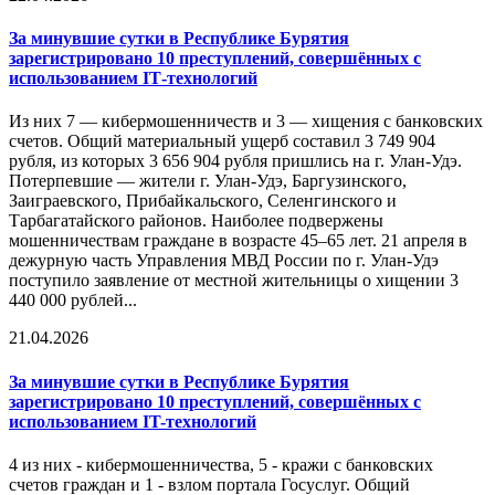
За минувшие сутки в Республике Бурятия
зарегистрировано 10 преступлений, совершённых с
использованием IT‑технологий
Из них 7 — кибермошенничеств и 3 — хищения с банковских
счетов. Общий материальный ущерб составил 3 749 904
рубля, из которых 3 656 904 рубля пришлись на г. Улан‑Удэ.
Потерпевшие — жители г. Улан‑Удэ, Баргузинского,
Заиграевского, Прибайкальского, Селенгинского и
Тарбагатайского районов. Наиболее подвержены
мошенничествам граждане в возрасте 45–65 лет. 21 апреля в
дежурную часть Управления МВД России по г. Улан‑Удэ
поступило заявление от местной жительницы о хищении 3
440 000 рублей...
21.04.2026
За минувшие сутки в Республике Бурятия
зарегистрировано 10 преступлений, совершённых с
использованием IT-технологий
4 из них - кибермошенничества, 5 - кражи с банковских
счетов граждан и 1 - взлом портала Госуслуг. Общий