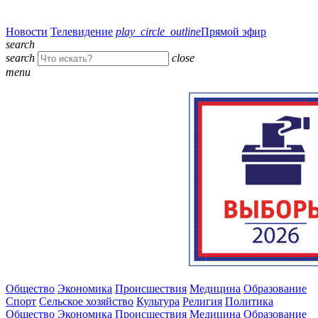
Новости
Телевидение
play_circle_outline
Прямой эфир
search
search
close
menu
Общество
Экономика
Происшествия
Медицина
Образование
Спорт
Сельское хозяйство
Культура
Религия
Политика
Общество
Экономика
Происшествия
Медицина
Образование