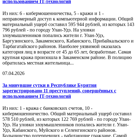
использованием IT-технологий
Из них: 6 - кибермошенничества, 5 - кражи и 1 -
неправомерный доступ к компьютерной информации. Общий
материальный ущерб составил 595 944 рублей, из которых 143
796 рублей - по городу Улан-Удэ. На уловки
злоумышленников попались жители г. Улан-Удэ,
Баргузинского, Закаменского, Кабанского, Прибайкальского и
Тарбагатайского районов. Наиболее уязвимой оказалась
категория лиц в возрасте от 45 до 65 лет, безработные. Самая
крупная кража произошла в Закаменском районе. В полицию
обратилась местная жительница...
07.04.2026
За минувшие сутки в Республике Бурятия
зарегистрировано 11 преступлений, совершённых с
использованием IT-технологий
Из них: 1 - кража с банковских счетов, 10 -
кибермошенничество. Общий материальный ущерб составил
578 510 рублей, из которых 122 769 рублей - по городу Улан-
Удэ. На уловки злоумышленников попались жители г. Улан-
Удэ, Кабанского, Муйского и Селенгинского районов.
Большинство потерпевших - работающие граждане. Самой