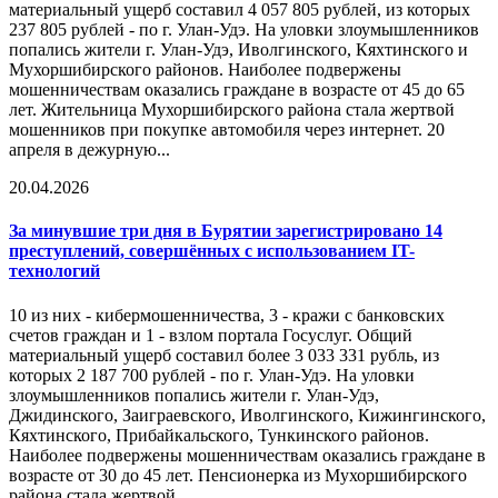
материальный ущерб составил 4 057 805 рублей, из которых
237 805 рублей - по г. Улан-Удэ. На уловки злоумышленников
попались жители г. Улан-Удэ, Иволгинского, Кяхтинского и
Мухоршибирского районов. Наиболее подвержены
мошенничествам оказались граждане в возрасте от 45 до 65
лет. Жительница Мухоршибирского района стала жертвой
мошенников при покупке автомобиля через интернет. 20
апреля в дежурную...
20.04.2026
За минувшие три дня в Бурятии зарегистрировано 14
преступлений, совершённых с использованием IT-
технологий
10 из них - кибермошенничества, 3 - кражи с банковских
счетов граждан и 1 - взлом портала Госуслуг. Общий
материальный ущерб составил более 3 033 331 рубль, из
которых 2 187 700 рублей - по г. Улан-Удэ. На уловки
злоумышленников попались жители г. Улан-Удэ,
Джидинского, Заиграевского, Иволгинского, Кижингинского,
Кяхтинского, Прибайкальского, Тункинского районов.
Наиболее подвержены мошенничествам оказались граждане в
возрасте от 30 до 45 лет. Пенсионерка из Мухоршибирского
района стала жертвой...