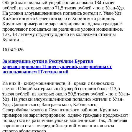
Общий материальный ущерб составил около 134 тысяч
рублей, из которых около 71,5 тысяч рублей - по г. Улан-Удэ.
На уловки злоумышленников попались жители г. Улан-Удэ,
Кижингинского Селенгинского и Хоринского районов.
Крупных примеров не зарегистрировано, однако граждане
продолжают попадаться на различные уловки мошенников.
Так, 18-летнему студенту одного из колледжей столицы
Бурятии...
16.04.2026
За минувшие сутки в Республике Бурятия
зарегистрировано 11 преступлений, совершённых с
использованием IT-технологий
Из них 8 - кибермошенничеств, 3 - кражи с банковских
счетов. Общий материальный ущерб составил более 113,5
тысяч рублей, из которых около 50,5 тысяч рублей - по г. Улан-
Удэ. На уловки злоумышленников попались жители г. Улан-
Удэ, Джидинского, Заиграевского, Кабанского,
Северобайкальского и Селенгинского районов. Крупных
примеров не зарегистрировано, однако граждане продолжают
попадаться на различные уловки мошенников. Так, 26-летняя
горожанка стала очередной жертвой мошенников из-за
старого абонентского...