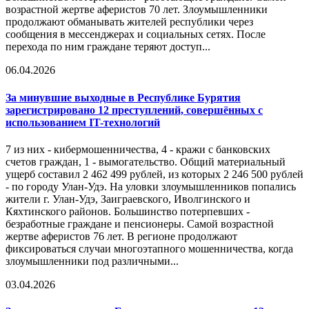
возрастной жертве аферистов 70 лет. Злоумышленники
продолжают обманывать жителей республики через
сообщения в мессенджерах и социальных сетях. После
перехода по ним граждане теряют доступ...
06.04.2026
За минувшие выходные в Республике Бурятия
зарегистрировано 12 преступлений, совершённых с
использованием IT-технологий
7 из них - кибермошенничества, 4 - кражи с банковских
счетов граждан, 1 - вымогательство. Общий материальный
ущерб составил 2 462 499 рублей, из которых 2 246 500 рублей
- по городу Улан-Удэ. На уловки злоумышленников попались
жители г. Улан-Удэ, Заиграевского, Иволгинского и
Кяхтинского районов. Большинство потерпевших -
безработные граждане и пенсионеры. Самой возрастной
жертве аферистов 76 лет. В регионе продолжают
фиксироваться случаи многоэтапного мошенничества, когда
злоумышленники под различными...
03.04.2026