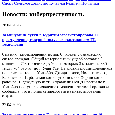
Спорт
Сельское хозяйство
Культура
Религия
Политика
Новости: киберпреступность
28.04.2026
За минувшие сутки в Бурятии зарегистрировано 12
преступлений, совершённых с использованием IT-
технологий
6 из них - кибермошенничества, 6 - кражи с банковских
счетов граждан. Общий материальный ущерб составил 3
миллиона 753 тысячи 63 рубля, из которых 3 миллиона 385
тысяч 764 рубля - по г. Улан-Удэ. На уловки злоумышленников
попались жители г. Улан-Удэ, Джидинского, Иволгинского,
Кабанского, Тарбагатайского, Тункинского, Хоринского
районов. В дежурную часть Управления МВД России по г.
Улан-Удэ поступило заявление о мошенничестве. Горожанка
сообщила, что в попытке заработать на инвестировании
отдала...
27.04.2026
За минувшие три дня в Бурятии зарегистрировано 19