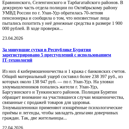
Еравнинского, Селенгинского и Тарбагатайского районов. В
дежурную часть отдела полиции по Октябрьскому району
УМВД России по г. Улан-Удэ обратилась 70-летняя
пенсионерка и сообщила о том, что неизвестные лица
пытались похитить у неё денежные средства в размере 1 900
000 рублей. В ходе проверки...
23.04.2026
За минувшие сутки в Республике Бурятия
зарегистрировано 5 преступлений с использованием
IT‑технологий
Из них 4 кибермошенничества и 1 кража с банковских счетов.
Общий материальный ущерб составил более 238 397 руб., из
которых около 138 947 руб. — по г. Улан‑Удэ. На уловки
злоумышленников попались жители г. Улан‑Удэ,
Баргузинского и Тункинского районов. Полиция Бурятии
обращает внимание на участившиеся случаи мошенничества,
связанные с продажей товаров для здоровья.
Злоумышленники применяют изощрённые психологические
приёмы и легенды, чтобы завладеть деньгами доверчивых
граждан. Так, две жительницы...
22.04.2026