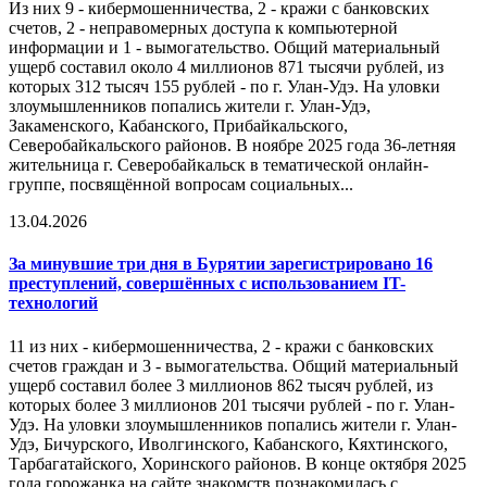
Из них 9 - кибермошенничества, 2 - кражи с банковских
счетов, 2 - неправомерных доступа к компьютерной
информации и 1 - вымогательство. Общий материальный
ущерб составил около 4 миллионов 871 тысячи рублей, из
которых 312 тысяч 155 рублей - по г. Улан-Удэ. На уловки
злоумышленников попались жители г. Улан-Удэ,
Закаменского, Кабанского, Прибайкальского,
Северобайкальского районов. В ноябре 2025 года 36-летняя
жительница г. Северобайкальск в тематической онлайн-
группе, посвящённой вопросам социальных...
13.04.2026
За минувшие три дня в Бурятии зарегистрировано 16
преступлений, совершённых с использованием IT-
технологий
11 из них - кибермошенничества, 2 - кражи с банковских
счетов граждан и 3 - вымогательства. Общий материальный
ущерб составил более 3 миллионов 862 тысяч рублей, из
которых более 3 миллионов 201 тысячи рублей - по г. Улан-
Удэ. На уловки злоумышленников попались жители г. Улан-
Удэ, Бичурского, Иволгинского, Кабанского, Кяхтинского,
Тарбагатайского, Хоринского районов. В конце октября 2025
года горожанка на сайте знакомств познакомилась с