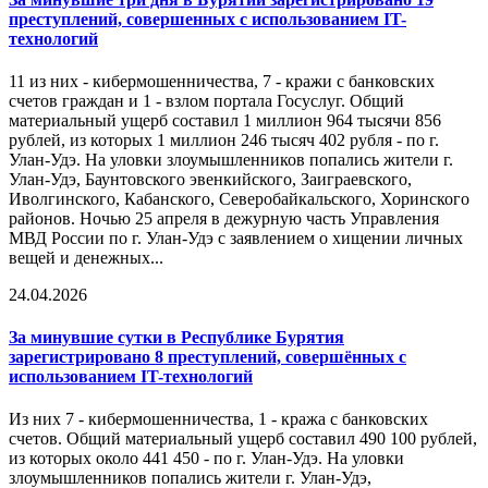
преступлений, совершенных с использованием IT-
технологий
11 из них - кибермошенничества, 7 - кражи с банковских
счетов граждан и 1 - взлом портала Госуслуг. Общий
материальный ущерб составил 1 миллион 964 тысячи 856
рублей, из которых 1 миллион 246 тысяч 402 рубля - по г.
Улан-Удэ. На уловки злоумышленников попались жители г.
Улан-Удэ, Баунтовского эвенкийского, Заиграевского,
Иволгинского, Кабанского, Северобайкальского, Хоринского
районов. Ночью 25 апреля в дежурную часть Управления
МВД России по г. Улан-Удэ с заявлением о хищении личных
вещей и денежных...
24.04.2026
За минувшие сутки в Республике Бурятия
зарегистрировано 8 преступлений, совершённых с
использованием IT-технологий
Из них 7 - кибермошенничества, 1 - кража с банковских
счетов. Общий материальный ущерб составил 490 100 рублей,
из которых около 441 450 - по г. Улан-Удэ. На уловки
злоумышленников попались жители г. Улан-Удэ,