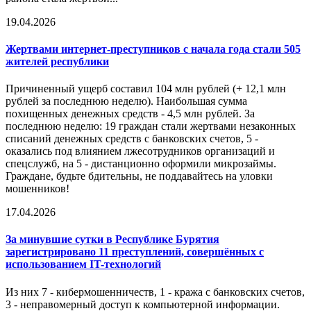
19.04.2026
Жертвами интернет-преступников с начала года стали 505
жителей республики
Причиненный ущерб составил 104 млн рублей (+ 12,1 млн
рублей за последнюю неделю). Наибольшая сумма
похищенных денежных средств - 4,5 млн рублей. За
последнюю неделю: 19 граждан стали жертвами незаконных
списаний денежных средств с банковских счетов, 5 -
оказались под влиянием лжесотрудников организаций и
спецслужб, на 5 - дистанционно оформили микрозаймы.
Граждане, будьте бдительны, не поддавайтесь на уловки
мошенников!
17.04.2026
За минувшие сутки в Республике Бурятия
зарегистрировано 11 преступлений, совершённых с
использованием IT-технологий
Из них 7 - кибермошенничеств, 1 - кража с банковских счетов,
3 - неправомерный доступ к компьютерной информации.