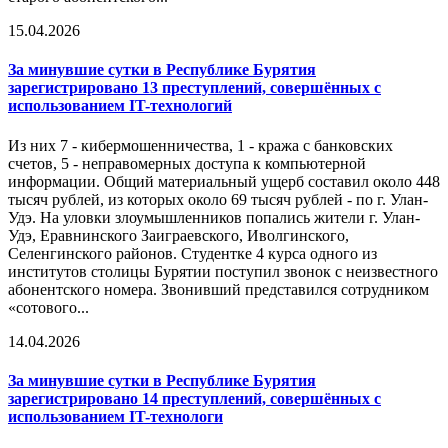
15.04.2026
За минувшие сутки в Республике Бурятия
зарегистрировано 13 преступлений, совершённых с
использованием IT-технологий
Из них 7 - кибермошенничества, 1 - кража с банковских
счетов, 5 - неправомерных доступа к компьютерной
информации. Общий материальный ущерб составил около 448
тысяч рублей, из которых около 69 тысяч рублей - по г. Улан-
Удэ. На уловки злоумышленников попались жители г. Улан-
Удэ, Еравнинского Заиграевского, Иволгинского,
Селенгинского районов. Студентке 4 курса одного из
институтов столицы Бурятии поступил звонок с неизвестного
абонентского номера. Звонивший представился сотрудником
«сотового...
14.04.2026
За минувшие сутки в Республике Бурятия
зарегистрировано 14 преступлений, совершённых с
использованием IT-технологи