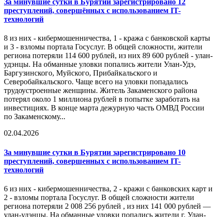
За минувшие сутки в Бурятии зарегистрировано 12
преступлений, совершённых с использованием IT-
технологий
8 из них - кибермошенничества, 1 - кража с банковской карты
и 3 - взломы портала Госуслуг. В общей сложности, жители
региона потеряли 114 600 рублей, из них 89 600 рублей - улан-
удэнцы. На обманные уловки попались жители Улан-Удэ,
Баргузинского, Муйского, Прибайкальского и
Северобайкальского. Чаще всего на уловки попадались
трудоустроенные женщины. Житель Закаменского района
потерял около 1 миллиона рублей в попытке заработать на
инвестициях. В конце марта дежурную часть ОМВД России
по Закаменскому...
02.04.2026
За минувшие сутки в Бурятии зарегистрировано 10
преступлений, совершенных с использованием IT-
технологий
6 из них - кибермошенничества, 2 - кражи с банковских карт и
2 - взломы портала Госуслуг. В общей сложности жители
региона потеряли 2 008 256 рублей , из них 141 000 рублей —
улан-удэнцы. На обманные уловки попались жители г. Улан-