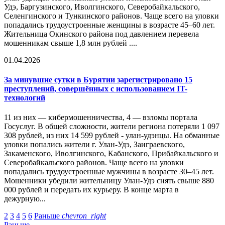
Удэ, Баргузинского, Иволгинского, Северобайкальского,
Селенгинского и Тункинского районов. Чаще всего на уловки
попадались трудоустроенные женщины в возрасте 45–60 лет.
Жительница Окинского района под давлением перевела
мошенникам свыше 1,8 млн рублей ....
01.04.2026
За минувшие сутки в Бурятии зарегистрировано 15
преступлений, совершённых с использованием IT-
технологий
11 из них — кибермошенничества, 4 — взломы портала
Госуслуг. В общей сложности, жители региона потеряли 1 097
308 рублей, из них 14 599 рублей - улан-удэнцы. На обманные
уловки попались жители г. Улан-Удэ, Заиграевского,
Закаменского, Иволгинского, Кабанского, Прибайкальского и
Северобайкальского районов. Чаще всего на уловки
попадались трудоустроенные мужчины в возрасте 30–45 лет.
Мошенники убедили жительницу Улан-Удэ снять свыше 880
000 рублей и передать их курьеру. В конце марта в
дежурную...
2
3
4
5
6
Раньше
chevron_right
Раньше