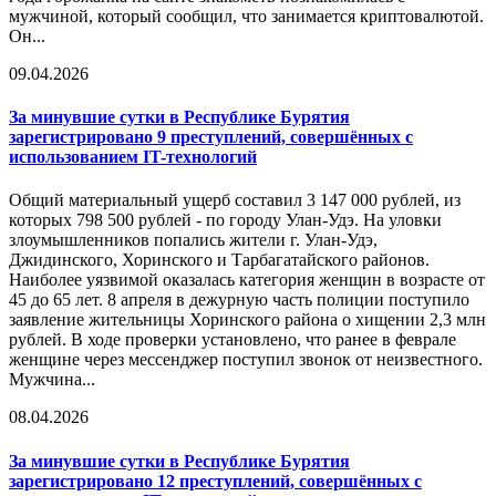
мужчиной, который сообщил, что занимается криптовалютой.
Он...
09.04.2026
За минувшие сутки в Республике Бурятия
зарегистрировано 9 преступлений, совершённых с
использованием IT-технологий
Общий материальный ущерб составил 3 147 000 рублей, из
которых 798 500 рублей - по городу Улан-Удэ. На уловки
злоумышленников попались жители г. Улан-Удэ,
Джидинского, Хоринского и Тарбагатайского районов.
Наиболее уязвимой оказалась категория женщин в возрасте от
45 до 65 лет. 8 апреля в дежурную часть полиции поступило
заявление жительницы Хоринского района о хищении 2,3 млн
рублей. В ходе проверки установлено, что ранее в феврале
женщине через мессенджер поступил звонок от неизвестного.
Мужчина...
08.04.2026
За минувшие сутки в Республике Бурятия
зарегистрировано 12 преступлений, совершённых с