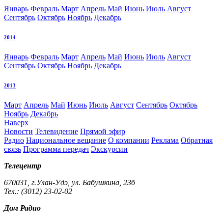
Январь
Февраль
Март
Апрель
Май
Июнь
Июль
Август
Сентябрь
Октябрь
Ноябрь
Декабрь
2014
Январь
Февраль
Март
Апрель
Май
Июнь
Июль
Август
Сентябрь
Октябрь
Ноябрь
Декабрь
2013
Март
Апрель
Май
Июнь
Июль
Август
Сентябрь
Октябрь
Ноябрь
Декабрь
Наверх
Новости
Телевидение
Прямой эфир
Радио
Национальное вещание
О компании
Реклама
Обратная
связь
Программа передач
Экскурсии
Телецентр
670031, г.Улан-Удэ, ул. Бабушкина, 23б
Тел.: (3012) 23-02-02
Дом Радио