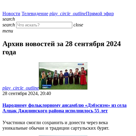
Новости
Телевидение
play_circle_outline
Прямой эфир
search
search
close
menu
Архив новостей за 28 сентября 2024
года
play_circle_outline
28 сентября 2024, 20:40
Народному фольклорному ансамблю «Дэбэснэм» из села
Алцак Джидинского района исполнилось 55 лет
Участники смогли сохранить и донести через века
уникальные обычаи и традиции сартульских бурят.