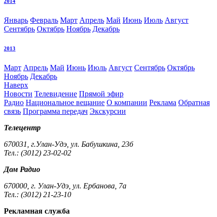
2014
Январь
Февраль
Март
Апрель
Май
Июнь
Июль
Август
Сентябрь
Октябрь
Ноябрь
Декабрь
2013
Март
Апрель
Май
Июнь
Июль
Август
Сентябрь
Октябрь
Ноябрь
Декабрь
Наверх
Новости
Телевидение
Прямой эфир
Радио
Национальное вещание
О компании
Реклама
Обратная
связь
Программа передач
Экскурсии
Телецентр
670031, г.Улан-Удэ, ул. Бабушкина, 23б
Тел.: (3012) 23-02-02
Дом Радио
670000, г. Улан-Удэ, ул. Ербанова, 7а
Тел.: (3012) 21-23-10
Рекламная служба