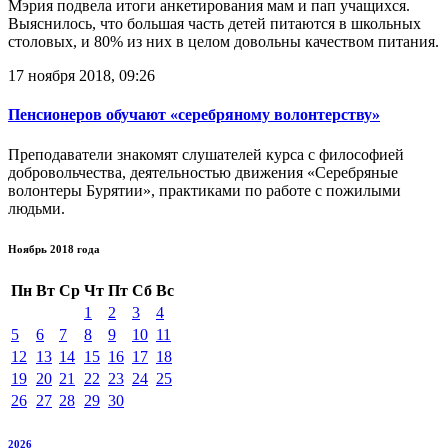
Мэрия подвела итоги анкетирования мам и пап учащихся.
Выяснилось, что большая часть детей питаются в школьных
столовых, и 80% из них в целом довольны качеством питания.
17 ноября 2018, 09:26
Пенсионеров обучают «серебряному волонтерству»
Преподаватели знакомят слушателей курса с философией
добровольчества, деятельностью движения «Серебряные
волонтеры Бурятии», практиками по работе с пожилыми
людьми.
Ноябрь 2018 года
Пн
Вт
Ср
Чт
Пт
Сб
Вс
1
2
3
4
5
6
7
8
9
10
11
12
13
14
15
16
17
18
19
20
21
22
23
24
25
26
27
28
29
30
2026