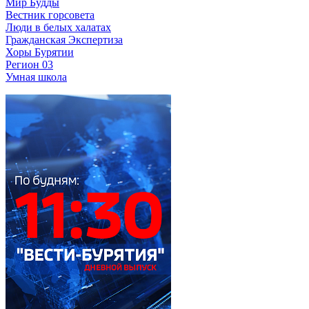
Мир Будды
Вестник горсовета
Люди в белых халатах
Гражданская Экспертиза
Хоры Бурятии
Регион 03
Умная школа