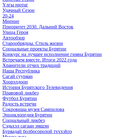
Үлгы нютаг
Удачный Сезон
20-24
Мнение
Приоритет 2030. Дальний Восток
Улица Героя
Автообзор
Старообрядцы. Cтиль жизни
Социальные проекты Бурятии
Конкурс на лучшее исполнение гимна Бурятии
Встречаем вместе. Итоги 2022 года
Хранители отчих традиций
Наша Республика
Сагай сууряан
Хоорэлдоон
История Бурятского Телевидения
Правовой ликбез
Футбол Бурятии
Радость встречи
Сокровища музея Сампилова
Энциклопедия Бурятии
Социальный ликбез
Сэдьхэл сагаан эмшэн
Буряадай болбосоролой түүхэhээ
Мунхэ зула