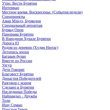
Утро. Вести Бурятия
Интервью
Местное время. Воскресенье. (События недели)
Спецпроекты
Амар Мэндэ, Буряадни
Специальный репортаж
Буряад Орон
Панорама Бурятии
В Народном Хурале Бурятии
Дорога 03
Родом из деревни (Хүдөө Нютаг)
Летопись эпохи
Багшын булан
Вместе по России
Улгур
Дети Говорят
Благовест Бурятии
Династия Победителей
Разговор с мэром
Сделано в Бурятии
Наследники Победы
Найрамдал - Дружба
Толи
Ищу Cемью
Простые Герои