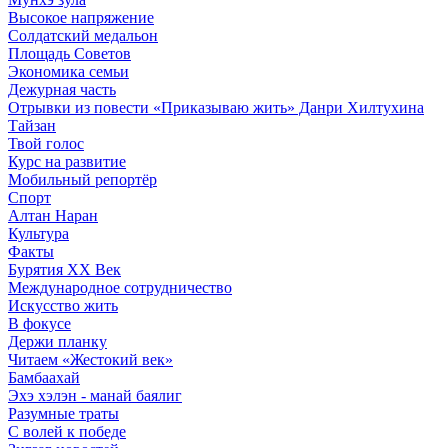
Высокое напряжение
Солдатский медальон
Площадь Советов
Экономика семьи
Дежурная часть
Отрывки из повести «Приказываю жить» Данри Хилтухина
Тайзан
Твой голос
Курс на развитие
Мобильный репортёр
Спорт
Алтан Наран
Культура
Факты
Бурятия XX Век
Международное сотрудничество
Искусство жить
В фокусе
Держи планку
Читаем «Жестокий век»
Бамбаахай
Эхэ хэлэн - манай баялиг
Разумные траты
С волей к победе