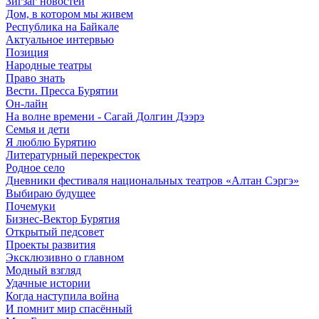
Зигзаг новостей
Дом, в котором мы живем
Республика на Байкале
Актуальное интервью
Позиция
Народные театры
Право знать
Вести. Пресса Бурятии
Он-лайн
На волне времени - Сагай Долгин Дээрэ
Семья и дети
Я люблю Бурятию
Литературный перекресток
Родное село
Дневники фестиваля национальных театров «Алтан Сэргэ»
Выбираю будущее
Почемуки
Бизнес-Вектор Бурятия
Открытый педсовет
Проекты развития
Эксклюзивно о главном
Модный взгляд
Удачные истории
Когда наступила война
И помнит мир спасённый