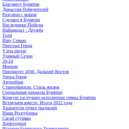
Благовест Бурятии
Династия Победителей
Разговор с мэром
Сделано в Бурятии
Наследники Победы
Найрамдал - Дружба
Толи
Ищу Cемью
Простые Герои
Үлгы нютаг
Удачный Сезон
20-24
Мнение
Приоритет 2030. Дальний Восток
Улица Героя
Автообзор
Старообрядцы. Cтиль жизни
Социальные проекты Бурятии
Конкурс на лучшее исполнение гимна Бурятии
Встречаем вместе. Итоги 2022 года
Хранители отчих традиций
Наша Республика
Сагай сууряан
Хоорэлдоон
История Бурятского Телевидения