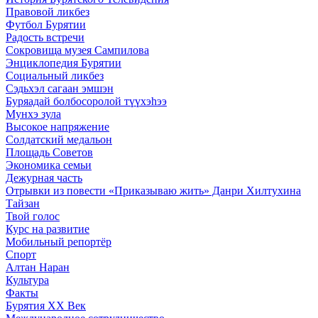
Правовой ликбез
Футбол Бурятии
Радость встречи
Сокровища музея Сампилова
Энциклопедия Бурятии
Социальный ликбез
Сэдьхэл сагаан эмшэн
Буряадай болбосоролой түүхэhээ
Мунхэ зула
Высокое напряжение
Солдатский медальон
Площадь Советов
Экономика семьи
Дежурная часть
Отрывки из повести «Приказываю жить» Данри Хилтухина
Тайзан
Твой голос
Курс на развитие
Мобильный репортёр
Спорт
Алтан Наран
Культура
Факты
Бурятия XX Век