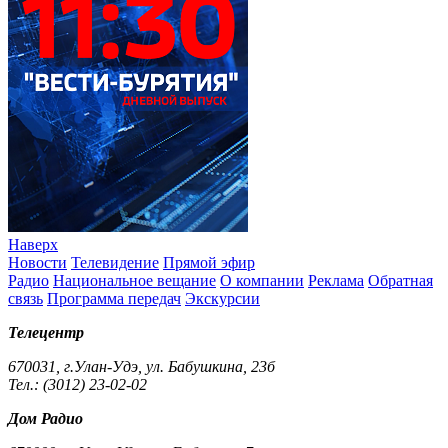
Наверх
Новости
Телевидение
Прямой эфир
Радио
Национальное вещание
О компании
Реклама
Обратная
связь
Программа передач
Экскурсии
Телецентр
670031, г.Улан-Удэ, ул. Бабушкина, 23б
Тел.: (3012) 23-02-02
Дом Радио