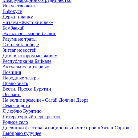
Международное сотрудничество
Искусство жить
В фокусе
Держи планку
Читаем «Жестокий век»
Бамбаахай
Эхэ хэлэн - манай баялиг
Разумные траты
С волей к победе
Зигзаг новостей
Дом, в котором мы живем
Республика на Байкале
Актуальное интервью
Позиция
Народные театры
Право знать
Вести. Пресса Бурятии
Он-лайн
На волне времени - Сагай Долгин Дээрэ
Семья и дети
Я люблю Бурятию
Литературный перекресток
Родное село
Дневники фестиваля национальных театров «Алтан Сэргэ»
Выбираю будущее