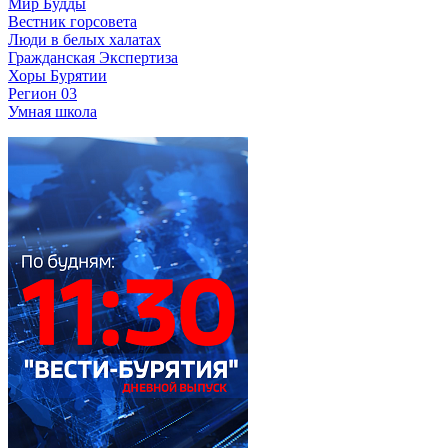
Мир Будды
Вестник горсовета
Люди в белых халатах
Гражданская Экспертиза
Хоры Бурятии
Регион 03
Умная школа