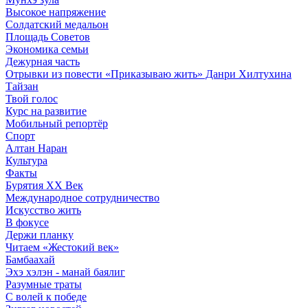
Высокое напряжение
Солдатский медальон
Площадь Советов
Экономика семьи
Дежурная часть
Отрывки из повести «Приказываю жить» Данри Хилтухина
Тайзан
Твой голос
Курс на развитие
Мобильный репортёр
Спорт
Алтан Наран
Культура
Факты
Бурятия XX Век
Международное сотрудничество
Искусство жить
В фокусе
Держи планку
Читаем «Жестокий век»
Бамбаахай
Эхэ хэлэн - манай баялиг
Разумные траты
С волей к победе