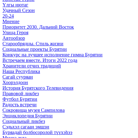
Үлгы нютаг
Удачный Сезон
20-24
Мнение
Приоритет 2030. Дальний Восток
Улица Героя
Автообзор
Старообрядцы. Cтиль жизни
Социальные проекты Бурятии
Конкурс на лучшее исполнение гимна Бурятии
Встречаем вместе. Итоги 2022 года
Хранители отчих традиций
Наша Республика
Сагай сууряан
Хоорэлдоон
История Бурятского Телевидения
Правовой ликбез
Футбол Бурятии
Радость встречи
Сокровища музея Сампилова
Энциклопедия Бурятии
Социальный ликбез
Сэдьхэл сагаан эмшэн
Буряадай болбосоролой түүхэhээ
Мунхэ зула