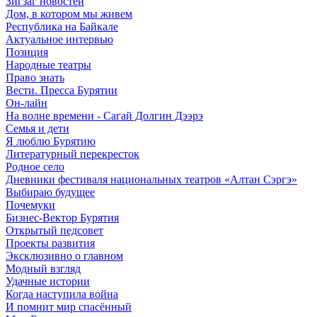
Зигзаг новостей
Дом, в котором мы живем
Республика на Байкале
Актуальное интервью
Позиция
Народные театры
Право знать
Вести. Пресса Бурятии
Он-лайн
На волне времени - Сагай Долгин Дээрэ
Семья и дети
Я люблю Бурятию
Литературный перекресток
Родное село
Дневники фестиваля национальных театров «Алтан Сэргэ»
Выбираю будущее
Почемуки
Бизнес-Вектор Бурятия
Открытый педсовет
Проекты развития
Эксклюзивно о главном
Модный взгляд
Удачные истории
Когда наступила война
И помнит мир спасённый