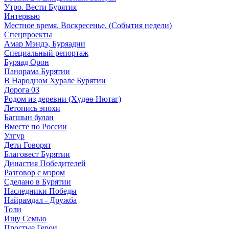
Утро. Вести Бурятия
Интервью
Местное время. Воскресенье. (События недели)
Спецпроекты
Амар Мэндэ, Буряадни
Специальный репортаж
Буряад Орон
Панорама Бурятии
В Народном Хурале Бурятии
Дорога 03
Родом из деревни (Хүдөө Нютаг)
Летопись эпохи
Багшын булан
Вместе по России
Улгур
Дети Говорят
Благовест Бурятии
Династия Победителей
Разговор с мэром
Сделано в Бурятии
Наследники Победы
Найрамдал - Дружба
Толи
Ищу Cемью
Простые Герои