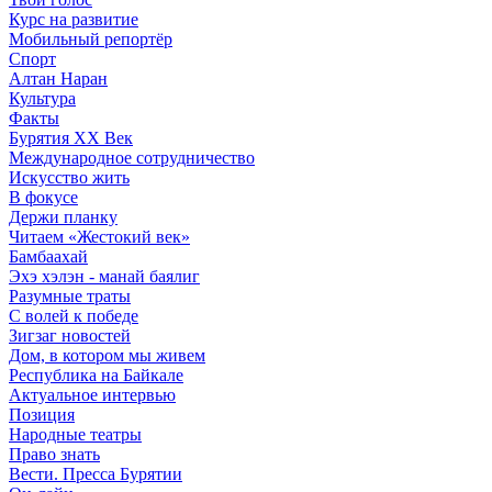
Курс на развитие
Мобильный репортёр
Спорт
Алтан Наран
Культура
Факты
Бурятия XX Век
Международное сотрудничество
Искусство жить
В фокусе
Держи планку
Читаем «Жестокий век»
Бамбаахай
Эхэ хэлэн - манай баялиг
Разумные траты
С волей к победе
Зигзаг новостей
Дом, в котором мы живем
Республика на Байкале
Актуальное интервью
Позиция
Народные театры
Право знать
Вести. Пресса Бурятии