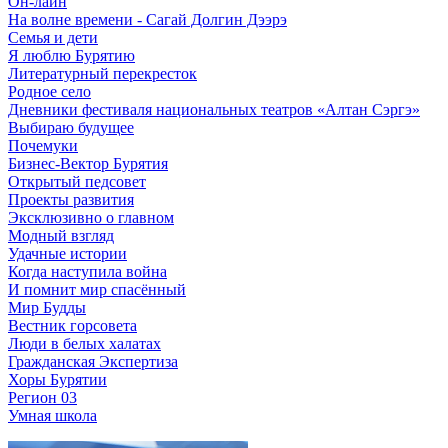
Он-лайн
На волне времени - Сагай Долгин Дээрэ
Семья и дети
Я люблю Бурятию
Литературный перекресток
Родное село
Дневники фестиваля национальных театров «Алтан Сэргэ»
Выбираю будущее
Почемуки
Бизнес-Вектор Бурятия
Открытый педсовет
Проекты развития
Эксклюзивно о главном
Модный взгляд
Удачные истории
Когда наступила война
И помнит мир спасённый
Мир Будды
Вестник горсовета
Люди в белых халатах
Гражданская Экспертиза
Хоры Бурятии
Регион 03
Умная школа