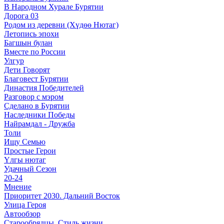
В Народном Хурале Бурятии
Дорога 03
Родом из деревни (Хүдөө Нютаг)
Летопись эпохи
Багшын булан
Вместе по России
Улгур
Дети Говорят
Благовест Бурятии
Династия Победителей
Разговор с мэром
Сделано в Бурятии
Наследники Победы
Найрамдал - Дружба
Толи
Ищу Cемью
Простые Герои
Үлгы нютаг
Удачный Сезон
20-24
Мнение
Приоритет 2030. Дальний Восток
Улица Героя
Автообзор
Старообрядцы. Cтиль жизни