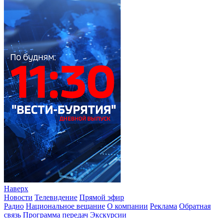
Наверх
Новости
Телевидение
Прямой эфир
Радио
Национальное вещание
О компании
Реклама
Обратная
связь
Программа передач
Экскурсии