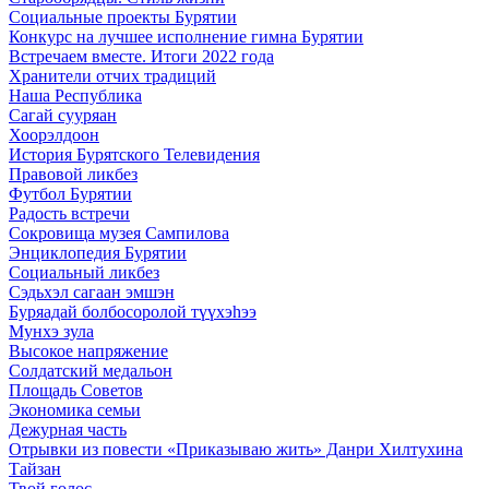
Социальные проекты Бурятии
Конкурс на лучшее исполнение гимна Бурятии
Встречаем вместе. Итоги 2022 года
Хранители отчих традиций
Наша Республика
Сагай сууряан
Хоорэлдоон
История Бурятского Телевидения
Правовой ликбез
Футбол Бурятии
Радость встречи
Сокровища музея Сампилова
Энциклопедия Бурятии
Социальный ликбез
Сэдьхэл сагаан эмшэн
Буряадай болбосоролой түүхэhээ
Мунхэ зула
Высокое напряжение
Солдатский медальон
Площадь Советов
Экономика семьи
Дежурная часть
Отрывки из повести «Приказываю жить» Данри Хилтухина
Тайзан
Твой голос