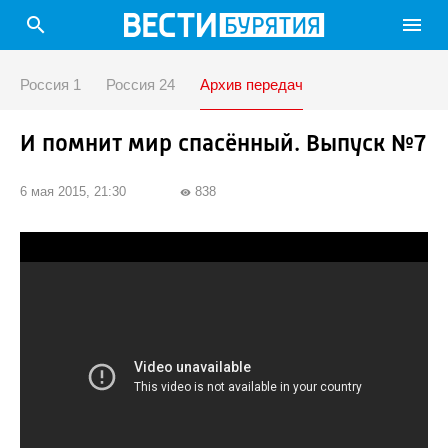
search
menu
Россия 1
Россия 24
Архив передач
И помнит мир спасённый. Выпуск №7
6 мая 2015, 21:30
838
visibility