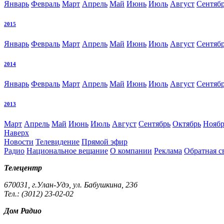
Январь
Февраль
Март
Апрель
Май
Июнь
Июль
Август
Сентяб
2015
Январь
Февраль
Март
Апрель
Май
Июнь
Июль
Август
Сентяб
2014
Январь
Февраль
Март
Апрель
Май
Июнь
Июль
Август
Сентяб
2013
Март
Апрель
Май
Июнь
Июль
Август
Сентябрь
Октябрь
Ноябр
Наверх
Новости
Телевидение
Прямой эфир
Радио
Национальное вещание
О компании
Реклама
Обратная с
Телецентр
670031, г.Улан-Удэ, ул. Бабушкина, 23б
Тел.: (3012) 23-02-02
Дом Радио