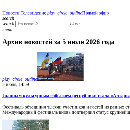
Новости
Телевидение
play_circle_outline
Прямой эфир
search
search
close
menu
Архив новостей за 5 июля 2026 года
play_circle_outline
5 июля, 14:59
Главным культурным событием республики стала «Алтарг
Фестиваль объединил тысячи участников и гостей из разных стр
Международный фестиваль вновь подтвердил статус крупнейш