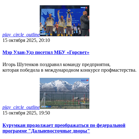
play_circle_outline
15 октября 2025, 20:10
Мэр Улан-Удэ посетил МБУ «Горсвет»
Игорь Шутенков поздравил команду предприятия,
которая пoбeдила в мeждyнapoднoм кoнкypce пpoфмacтepcтвa.
play_circle_outline
15 октября 2025, 19:50
Курумкан продолжает преображаться по федеральной
программе "Дальневосточные дворы"