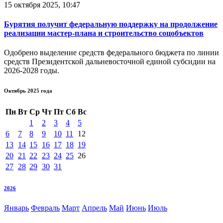
15 октября 2025, 10:47
Бурятия получит федеральную поддержку на продолжение
реализации мастер-плана и строительство соцобъектов
Одобрено выделение средств федерального бюджета по линии
средств Президентской дальневосточной единой субсидии на
2026-2028 годы.
Октябрь 2025 года
Пн
Вт
Ср
Чт
Пт
Сб
Вс
1
2
3
4
5
6
7
8
9
10
11
12
13
14
15
16
17
18
19
20
21
22
23
24
25
26
27
28
29
30
31
2026
Январь
Февраль
Март
Апрель
Май
Июнь
Июль