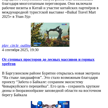
благодаря многоэтапным переговорам. Они включали
рабочие визиты в Китай и участие китайских партнёров в
международной туристской выставке «Baikal Travel Mart
2025» в Улан-Удэ
play_circle_outline
4 сентября 2025, 19:30
От степных просторов до лесных массивов и горных
хребтов
В Баргузинском районе Бурятии открылась новая экотропа
“На стыке ландшафтов”. Это стало возможным благодаря
проекту “Забота о Байкале: сохраним экосистему
Чивыркуйского перешейка”. Его цель - сохранить хрупкие
дюны и биоразнообразие заповедной области на восточном
берегу Байкала