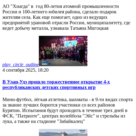
АО "Хиагда" в год 80-летия атомной промышленности
России и 100-летнего юбилея района, сделало подарок
жителям села. Как еще помогает, одно из ведущих
предприятий урановой отрасли России, муниципалитету, где
ведет добычу металла, узнавала Татьяна Мигоцкая
play_circle_outline
4 сентября 2025, 18:20
В Улан-Удэ прошло торжественное открытие 4-х
республиканских детских спортивных игр
Мини-футбол, лёгкая атлетика, шахматы - в 9-ти видах спорта
за звание лучших борются участники со всех районов
Бурятии. Испытания будут проходить в течение трех дней в
ФСК, "Патриоте", центрах волейбола "Эйс" и стрельбы из
лука, а также на стадионе "Забайкалец"