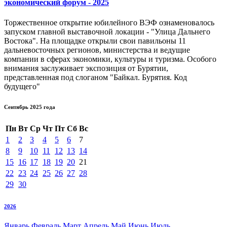
экономический форум - 2025
Торжественное открытие юбилейного ВЭФ ознаменовалось
запуском главной выставочной локации - "Улица Дальнего
Востока". На площадке открыли свои павильоны 11
дальневосточных регионов, министерства и ведущие
компании в сферах экономики, культуры и туризма. Особого
внимания заслуживает экспозиция от Бурятии,
представленная под слоганом "Байкал. Бурятия. Код
будущего"
Сентябрь 2025 года
Пн
Вт
Ср
Чт
Пт
Сб
Вс
1
2
3
4
5
6
7
8
9
10
11
12
13
14
15
16
17
18
19
20
21
22
23
24
25
26
27
28
29
30
2026
Январь
Февраль
Март
Апрель
Май
Июнь
Июль