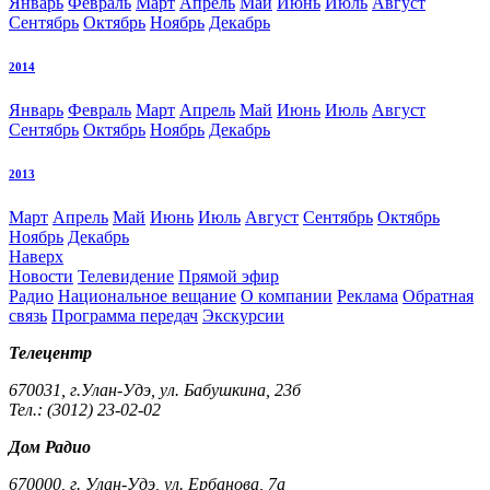
Январь
Февраль
Март
Апрель
Май
Июнь
Июль
Август
Сентябрь
Октябрь
Ноябрь
Декабрь
2014
Январь
Февраль
Март
Апрель
Май
Июнь
Июль
Август
Сентябрь
Октябрь
Ноябрь
Декабрь
2013
Март
Апрель
Май
Июнь
Июль
Август
Сентябрь
Октябрь
Ноябрь
Декабрь
Наверх
Новости
Телевидение
Прямой эфир
Радио
Национальное вещание
О компании
Реклама
Обратная
связь
Программа передач
Экскурсии
Телецентр
670031, г.Улан-Удэ, ул. Бабушкина, 23б
Тел.: (3012) 23-02-02
Дом Радио
670000, г. Улан-Удэ, ул. Ербанова, 7а