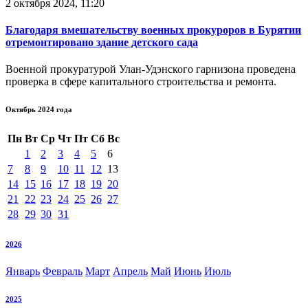
2 октября 2024, 11:20
Благодаря вмешательству военных прокуроров в Бурятии
отремонтировано здание детского сада
Военной прокуратурой Улан-Удэнского гарнизона проведена
проверка в сфере капитального строительства и ремонта.
Октябрь 2024 года
Пн
Вт
Ср
Чт
Пт
Сб
Вс
1
2
3
4
5
6
7
8
9
10
11
12
13
14
15
16
17
18
19
20
21
22
23
24
25
26
27
28
29
30
31
2026
Январь
Февраль
Март
Апрель
Май
Июнь
Июль
2025