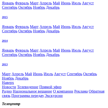
Январь
Февраль
Март
Апрель
Май
Июнь
Июль
Август
Сентябрь
Октябрь
Ноябрь
Декабрь
2015
Январь
Февраль
Март
Апрель
Май
Июнь
Июль
Август
Сентябрь
Октябрь
Ноябрь
Декабрь
2014
Январь
Февраль
Март
Апрель
Май
Июнь
Июль
Август
Сентябрь
Октябрь
Ноябрь
Декабрь
2013
Март
Апрель
Май
Июнь
Июль
Август
Сентябрь
Октябрь
Ноябрь
Декабрь
Наверх
Новости
Телевидение
Прямой эфир
Радио
Национальное вещание
О компании
Реклама
Обратная
связь
Программа передач
Экскурсии
Телецентр