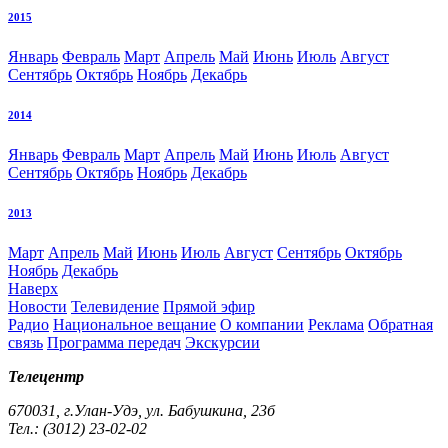
2015
Январь
Февраль
Март
Апрель
Май
Июнь
Июль
Август
Сентябрь
Октябрь
Ноябрь
Декабрь
2014
Январь
Февраль
Март
Апрель
Май
Июнь
Июль
Август
Сентябрь
Октябрь
Ноябрь
Декабрь
2013
Март
Апрель
Май
Июнь
Июль
Август
Сентябрь
Октябрь
Ноябрь
Декабрь
Наверх
Новости
Телевидение
Прямой эфир
Радио
Национальное вещание
О компании
Реклама
Обратная
связь
Программа передач
Экскурсии
Телецентр
670031, г.Улан-Удэ, ул. Бабушкина, 23б
Тел.: (3012) 23-02-02