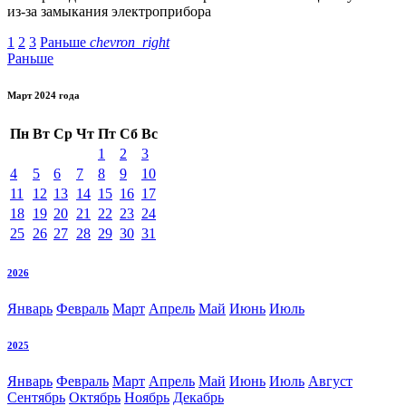
из-за замыкания электроприбора
1
2
3
Раньше
chevron_right
Раньше
Март 2024 года
Пн
Вт
Ср
Чт
Пт
Сб
Вс
1
2
3
4
5
6
7
8
9
10
11
12
13
14
15
16
17
18
19
20
21
22
23
24
25
26
27
28
29
30
31
2026
Январь
Февраль
Март
Апрель
Май
Июнь
Июль
2025
Январь
Февраль
Март
Апрель
Май
Июнь
Июль
Август
Сентябрь
Октябрь
Ноябрь
Декабрь