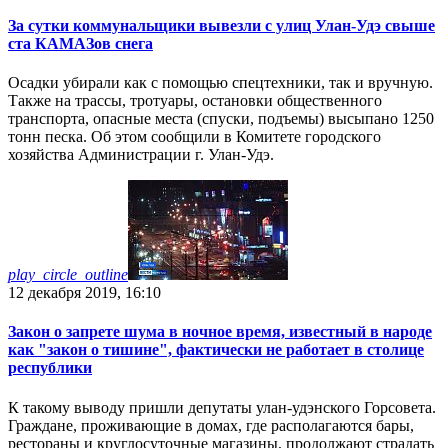
За сутки коммунальщики вывезли с улиц Улан-Удэ свыше
ста КАМАЗов снега
Осадки убирали как с помощью спецтехники, так и вручную.
Также на трассы, тротуары, остановки общественного
транспорта, опасные места (спуски, подъемы) высыпано 1250
тонн песка. Об этом сообщили в Комитете городского
хозяйства Администрации г. Улан-Удэ.
play_circle_outline
12 декабря 2019, 16:10
Закон о запрете шума в ночное время, известный в народе
как "закон о тишине", фактически не работает в столице
республики
К такому выводу пришли депутаты улан-удэнского Горсовета.
Граждане, проживающие в домах, где располагаются бары,
рестораны и круглосуточные магазины, продолжают страдать