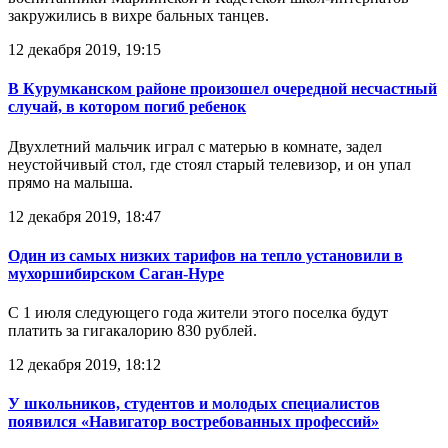
закружились в вихре бальных танцев.
12 декабря 2019, 19:15
В Курумканском районе произошел очередной несчастный
случай, в котором погиб ребенок
Двухлетний мальчик играл с матерью в комнате, задел
неустойчивый стол, где стоял старый телевизор, и он упал
прямо на малыша.
12 декабря 2019, 18:47
Один из самых низких тарифов на тепло установили в
мухоршибирском Саган-Нуре
С 1 июля следующего года жители этого поселка будут
платить за гигакалорию 830 рублей.
12 декабря 2019, 18:12
У школьников, студентов и молодых специалистов
появился «Навигатор востребованных профессий»