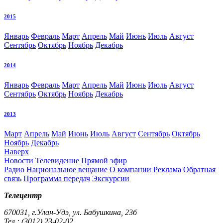
2015
Январь
Февраль
Март
Апрель
Май
Июнь
Июль
Август
Сентябрь
Октябрь
Ноябрь
Декабрь
2014
Январь
Февраль
Март
Апрель
Май
Июнь
Июль
Август
Сентябрь
Октябрь
Ноябрь
Декабрь
2013
Март
Апрель
Май
Июнь
Июль
Август
Сентябрь
Октябрь
Ноябрь
Декабрь
Наверх
Новости
Телевидение
Прямой эфир
Радио
Национальное вещание
О компании
Реклама
Обратная
связь
Программа передач
Экскурсии
Телецентр
670031, г.Улан-Удэ, ул. Бабушкина, 23б
Тел.: (3012) 23-02-02