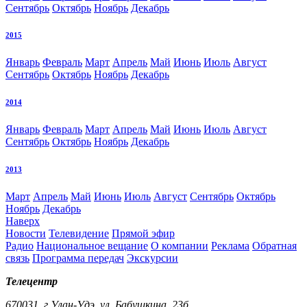
Сентябрь
Октябрь
Ноябрь
Декабрь
2015
Январь
Февраль
Март
Апрель
Май
Июнь
Июль
Август
Сентябрь
Октябрь
Ноябрь
Декабрь
2014
Январь
Февраль
Март
Апрель
Май
Июнь
Июль
Август
Сентябрь
Октябрь
Ноябрь
Декабрь
2013
Март
Апрель
Май
Июнь
Июль
Август
Сентябрь
Октябрь
Ноябрь
Декабрь
Наверх
Новости
Телевидение
Прямой эфир
Радио
Национальное вещание
О компании
Реклама
Обратная
связь
Программа передач
Экскурсии
Телецентр
670031, г.Улан-Удэ, ул. Бабушкина, 23б