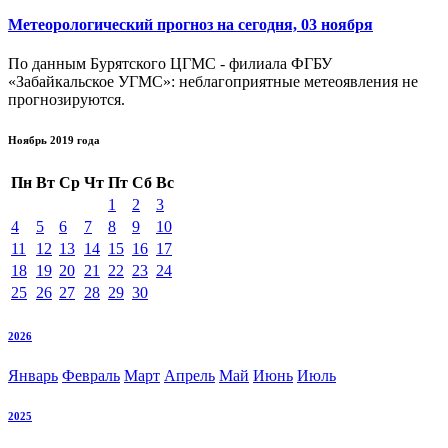
Метеорологический прогноз на сегодня, 03 ноября
По данным Бурятского ЦГМС - филиала ФГБУ
«Забайкальское УГМС»: неблагоприятные метеоявления не
прогнозируются.
Ноябрь 2019 года
Пн
Вт
Ср
Чт
Пт
Сб
Вс
1
2
3
4
5
6
7
8
9
10
11
12
13
14
15
16
17
18
19
20
21
22
23
24
25
26
27
28
29
30
2026
Январь
Февраль
Март
Апрель
Май
Июнь
Июль
2025