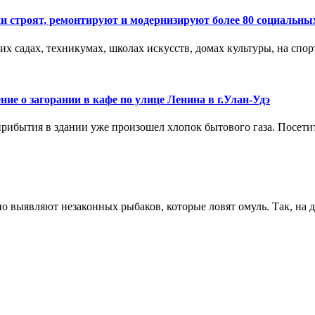
ии строят, ремонтируют и модернизируют более 80 социальны
ких садах, техникумах, школах искусств, домах культуры, на сп
ие о загорании в кафе по улице Ленина в г.Улан-Удэ
рибытия в здании уже произошел хлопок бытового газа. Посети
о выявляют незаконных рыбаков, которые ловят омуль. Так, на