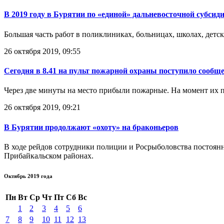
В 2019 году в Бурятии по «единой» дальневосточной субсид
Большая часть работ в поликлиниках, больницах, школах, детс
26 октября 2019, 09:55
Сегодня в 8.41 на пульт пожарной охраны поступило сообщен
Через две минуты на место прибыли пожарные. На момент их п
26 октября 2019, 09:21
В Бурятии продолжают «охоту» на браконьеров
В ходе рейдов сотрудники полиции и Росрыболовства постоянн
Прибайкальском районах.
Октябрь 2019 года
Пн
Вт
Ср
Чт
Пт
Сб
Вс
1
2
3
4
5
6
7
8
9
10
11
12
13