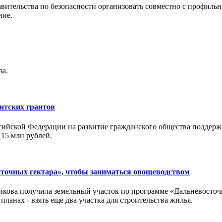
авительства по безопасности организовать совместно с профил
ние.
за.
нтских грантов
оссийской Федерации на развитие гражданского общества подде
15 млн рублей.
сточных гектара», чтобы заниматься овощеводством
кова получила земельный участок по программе «Дальневосточн
ланах - взять еще два участка для строительства жилья.