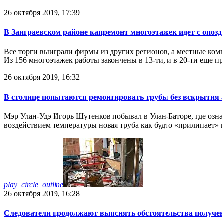
26 октября 2019, 17:39
В Заиграевском районе капремонт многоэтажек идет с опозд
Все торги выиграли фирмы из других регионов, а местные комп
Из 156 многоэтажек работы закончены в 13-ти, и в 20-ти еще 
26 октября 2019, 16:32
В столице попытаются ремонтировать трубы без вскрытия 
Мэр Улан-Удэ Игорь Шутенков побывал в Улан-Баторе, где озна
воздействием температуры новая труба как будто «прилипает» к
play_circle_outline
26 октября 2019, 16:28
Следователи продолжают выяснять обстоятельства получе