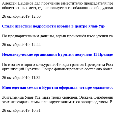
Алексей Цыденов дал поручение заместителю председателя пр
общественных мест, где используется газобаллонное оборудова
26 октября 2019, 12:50
Стали известны подробности взрыва в центре Улан-Удэ
По предварительным данным, взрыв произошёл из-за утечки га
26 октября 2019, 12:44
Некоммерческие организации Бурятии получили 11 Президе
По итогам второго конкурса 2019 года грантов Президента Р
организаций Бурятии. Общее финансирование составило более 
26 октября 2019, 11:32
Многодетная семья в Бурятии оформила четыре «дальнево
Жительница Улан-Удэ, мать троих сыновей, Эржэна Серебренни
этих «гектарах» семья планирует заниматься овощеводством. В п
26 октября 2019, 10:31