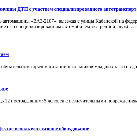
причины ДТП с участием специализированного автотранспорт
ь автомашины «ВАЗ-2107», выезжая с улицы Кабанской на федера
ие с со специализированном автомобилем экстренной службы. П
нием
 обязательном горячем питании школьников младших классов до
рыве
 12 пострадавшим: 5 человек с незначительными повреждениям
е, где используют газовое оборудование