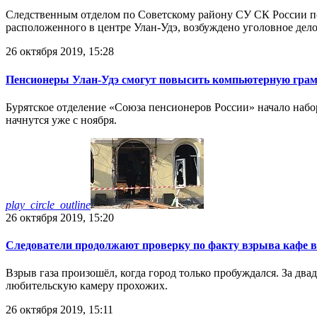
Следственным отделом по Советскому району СУ СК России по
расположенного в центре Улан-Удэ, возбуждено уголовное дело
26 октября 2019, 15:28
Пенсионеры Улан-Удэ смогут повысить компьютерную грам
Бурятское отделение «Союза пенсионеров России» начало набо
начнутся уже с ноября.
play_circle_outline
26 октября 2019, 15:20
Следователи продолжают проверку по факту взрыва кафе в
Взрыв газа произошёл, когда город только пробуждался. За дв
любительскую камеру прохожих.
26 октября 2019, 15:11