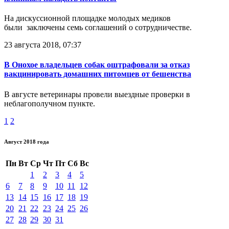
На дискуссионной площадке молодых медиков
были заключены семь соглашений о сотрудничестве.
23 августа 2018, 07:37
В Онохое владельцев собак оштрафовали за отказ
вакцинировать домашних питомцев от бешенства
В августе ветеринары провели выездные проверки в
неблагополучном пункте.
1
2
Август 2018 года
Пн
Вт
Ср
Чт
Пт
Сб
Вс
1
2
3
4
5
6
7
8
9
10
11
12
13
14
15
16
17
18
19
20
21
22
23
24
25
26
27
28
29
30
31