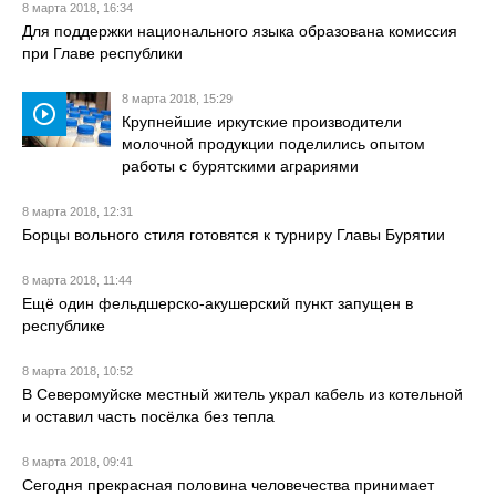
8 марта 2018, 16:34
Для поддержки национального языка образована комиссия
при Главе республики
8 марта 2018, 15:29
play_circle_outline
Крупнейшие иркутские производители
молочной продукции поделились опытом
работы с бурятскими аграриями
8 марта 2018, 12:31
Борцы вольного стиля готовятся к турниру Главы Бурятии
8 марта 2018, 11:44
Ещё один фельдшерско-акушерский пункт запущен в
республике
8 марта 2018, 10:52
В Северомуйске местный житель украл кабель из котельной
и оставил часть посёлка без тепла
8 марта 2018, 09:41
Сегодня прекрасная половина человечества принимает