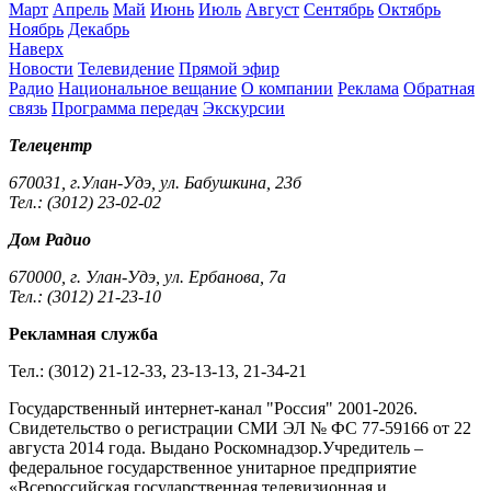
Март
Апрель
Май
Июнь
Июль
Август
Сентябрь
Октябрь
Ноябрь
Декабрь
Наверх
Новости
Телевидение
Прямой эфир
Радио
Национальное вещание
О компании
Реклама
Обратная
связь
Программа передач
Экскурсии
Телецентр
670031, г.Улан-Удэ, ул. Бабушкина, 23б
Тел.: (3012) 23-02-02
Дом Радио
670000, г. Улан-Удэ, ул. Ербанова, 7а
Тел.: (3012) 21-23-10
Рекламная служба
Тел.: (3012) 21-12-33, 23-13-13, 21-34-21
Государственный интернет-канал "Россия" 2001-2026.
Cвидетельство о регистрации СМИ ЭЛ № ФС 77-59166 от 22
августа 2014 года. Выдано Роскомнадзор.Учредитель –
федеральное государственное унитарное предприятие
«Всероссийская государственная телевизионная и