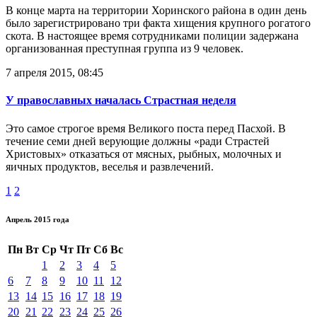
В конце марта на территории Хоринского района в один день
было зарегистрировано три факта хищения крупного рогатого
скота. В настоящее время сотрудниками полиции задержана
организованная преступная группа из 9 человек.
7 апреля 2015, 08:45
У православных началась Страстная неделя
Это самое строгое время Великого поста перед Пасхой. В
течение семи дней верующие должны «ради Страстей
Христовых» отказаться от мясных, рыбных, молочных и
яичных продуктов, веселья и развлечений.
1
2
Апрель 2015 года
Пн
Вт
Ср
Чт
Пт
Сб
Вс
1
2
3
4
5
6
7
8
9
10
11
12
13
14
15
16
17
18
19
20
21
22
23
24
25
26