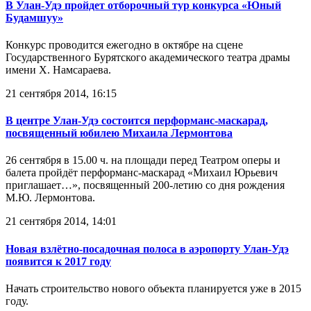
В Улан-Удэ пройдет отборочный тур конкурса «Юный
Будамшуу»
Конкурс проводится ежегодно в октябре на сцене
Государственного Бурятского академического театра драмы
имени Х. Намсараева.
21 сентября 2014, 16:15
В центре Улан-Удэ состоится перформанс-маскарад,
посвященный юбилею Михаила Лермонтова
26 сентября в 15.00 ч. на площади перед Театром оперы и
балета пройдёт перформанс-маскарад «Михаил Юрьевич
приглашает…», посвященный 200-летию со дня рождения
М.Ю. Лермонтова.
21 сентября 2014, 14:01
Новая взлётно-посадочная полоса в аэропорту Улан-Удэ
появится к 2017 году
Начать строительство нового объекта планируется уже в 2015
году.