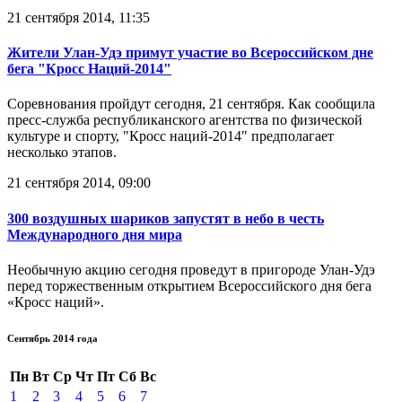
21 сентября 2014, 11:35
Жители Улан-Удэ примут участие во Всероссийском дне
бега "Кросс Наций-2014"
Соревнования пройдут сегодня, 21 сентября. Как сообщила
пресс-служба республиканского агентства по физической
культуре и спорту, "Кросс наций-2014" предполагает
несколько этапов.
21 сентября 2014, 09:00
300 воздушных шариков запустят в небо в честь
Международного дня мира
Необычную акцию сегодня проведут в пригороде Улан-Удэ
перед торжественным открытием Всероссийского дня бега
«Кросс наций».
Сентябрь 2014 года
Пн
Вт
Ср
Чт
Пт
Сб
Вс
1
2
3
4
5
6
7