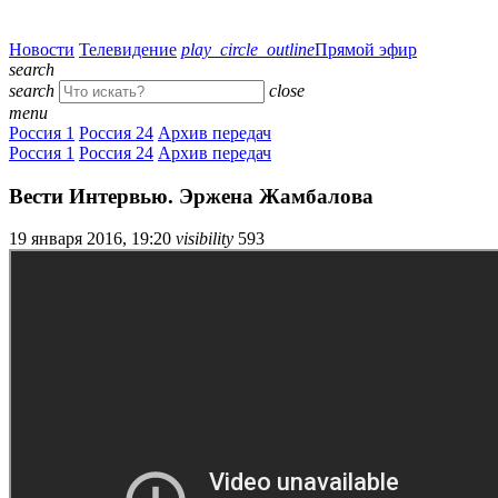
Новости
Телевидение
play_circle_outline
Прямой эфир
search
search
close
menu
Россия 1
Россия 24
Архив передач
Россия 1
Россия 24
Архив передач
Вести Интервью. Эржена Жамбалова
19 января 2016, 19:20
visibility
593