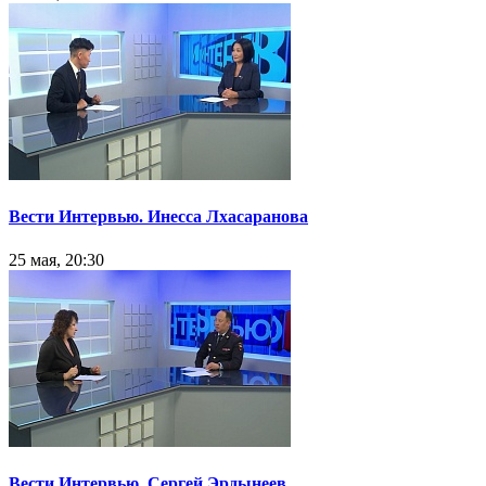
Вести Интервью. Инесса Лхасаранова
25 мая, 20:30
Вести Интервью. Сергей Эрдынеев