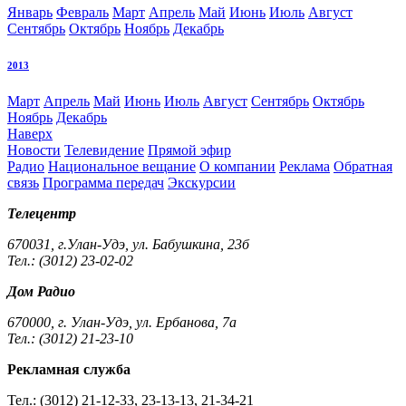
Январь
Февраль
Март
Апрель
Май
Июнь
Июль
Август
Сентябрь
Октябрь
Ноябрь
Декабрь
2013
Март
Апрель
Май
Июнь
Июль
Август
Сентябрь
Октябрь
Ноябрь
Декабрь
Наверх
Новости
Телевидение
Прямой эфир
Радио
Национальное вещание
О компании
Реклама
Обратная
связь
Программа передач
Экскурсии
Телецентр
670031, г.Улан-Удэ, ул. Бабушкина, 23б
Тел.: (3012) 23-02-02
Дом Радио
670000, г. Улан-Удэ, ул. Ербанова, 7а
Тел.: (3012) 21-23-10
Рекламная служба
Тел.: (3012) 21-12-33, 23-13-13, 21-34-21