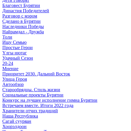
Дети Говорят
Благовест Бурятии
Династия Победителей
Разговор с мэром
Сделано в Бурятии
Наследники Победы
Найрамдал - Дружба
Толи
Ищу Cемью
Простые Герои
Үлгы нютаг
Удачный Сезон
20-24
Мнение
Приоритет 2030. Дальний Восток
Улица Героя
Автообзор
Старообрядцы. Cтиль жизни
Социальные проекты Бурятии
Конкурс на лучшее исполнение гимна Бурятии
Встречаем вместе. Итоги 2022 года
Хранители отчих традиций
Наша Республика
Сагай сууряан
Хоорэлдоон