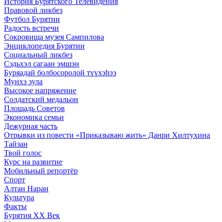
История Бурятского Телевидения
Правовой ликбез
Футбол Бурятии
Радость встречи
Сокровища музея Сампилова
Энциклопедия Бурятии
Социальный ликбез
Сэдьхэл сагаан эмшэн
Буряадай болбосоролой түүхэhээ
Мунхэ зула
Высокое напряжение
Солдатский медальон
Площадь Советов
Экономика семьи
Дежурная часть
Отрывки из повести «Приказываю жить» Данри Хилтухина
Тайзан
Твой голос
Курс на развитие
Мобильный репортёр
Спорт
Алтан Наран
Культура
Факты
Бурятия XX Век