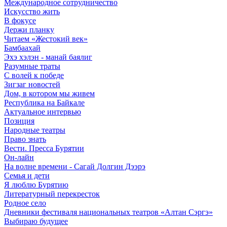
Международное сотрудничество
Искусство жить
В фокусе
Держи планку
Читаем «Жестокий век»
Бамбаахай
Эхэ хэлэн - манай баялиг
Разумные траты
С волей к победе
Зигзаг новостей
Дом, в котором мы живем
Республика на Байкале
Актуальное интервью
Позиция
Народные театры
Право знать
Вести. Пресса Бурятии
Он-лайн
На волне времени - Сагай Долгин Дээрэ
Семья и дети
Я люблю Бурятию
Литературный перекресток
Родное село
Дневники фестиваля национальных театров «Алтан Сэргэ»
Выбираю будущее