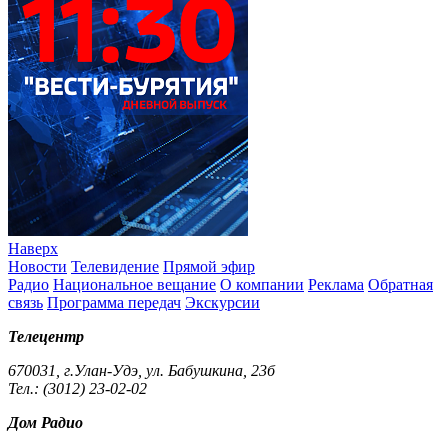
Наверх
Новости
Телевидение
Прямой эфир
Радио
Национальное вещание
О компании
Реклама
Обратная
связь
Программа передач
Экскурсии
Телецентр
670031, г.Улан-Удэ, ул. Бабушкина, 23б
Тел.: (3012) 23-02-02
Дом Радио