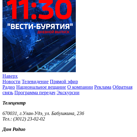
Наверх
Новости
Телевидение
Прямой эфир
Радио
Национальное вещание
О компании
Реклама
Обратная
связь
Программа передач
Экскурсии
Телецентр
670031, г.Улан-Удэ, ул. Бабушкина, 23б
Тел.: (3012) 23-02-02
Дом Радио