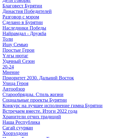
Дети Говорят
Благовест Бурятии
Династия Победителей
Разговор с мэром
Сделано в Бурятии
Наследники Победы
Найрамдал - Дружба
Толи
Ищу Cемью
Простые Герои
Үлгы нютаг
Удачный Сезон
20-24
Мнение
Приоритет 2030. Дальний Восток
Улица Героя
Автообзор
Старообрядцы. Cтиль жизни
Социальные проекты Бурятии
Конкурс на лучшее исполнение гимна Бурятии
Встречаем вместе. Итоги 2022 года
Хранители отчих традиций
Наша Республика
Сагай сууряан
Хоорэлдоон