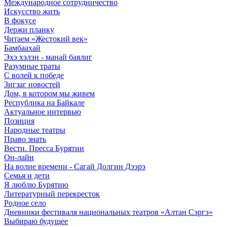
Международное сотрудничество
Искусство жить
В фокусе
Держи планку
Читаем «Жестокий век»
Бамбаахай
Эхэ хэлэн - манай баялиг
Разумные траты
С волей к победе
Зигзаг новостей
Дом, в котором мы живем
Республика на Байкале
Актуальное интервью
Позиция
Народные театры
Право знать
Вести. Пресса Бурятии
Он-лайн
На волне времени - Сагай Долгин Дээрэ
Семья и дети
Я люблю Бурятию
Литературный перекресток
Родное село
Дневники фестиваля национальных театров «Алтан Сэргэ»
Выбираю будущее