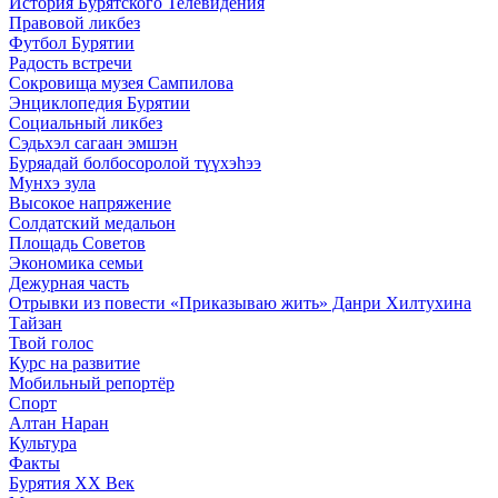
История Бурятского Телевидения
Правовой ликбез
Футбол Бурятии
Радость встречи
Сокровища музея Сампилова
Энциклопедия Бурятии
Социальный ликбез
Сэдьхэл сагаан эмшэн
Буряадай болбосоролой түүхэhээ
Мунхэ зула
Высокое напряжение
Солдатский медальон
Площадь Советов
Экономика семьи
Дежурная часть
Отрывки из повести «Приказываю жить» Данри Хилтухина
Тайзан
Твой голос
Курс на развитие
Мобильный репортёр
Спорт
Алтан Наран
Культура
Факты
Бурятия XX Век