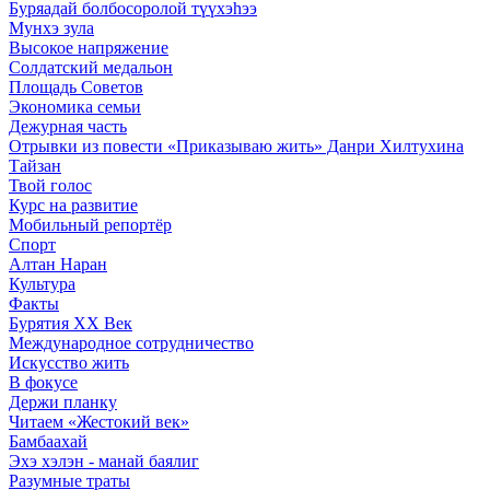
Буряадай болбосоролой түүхэhээ
Мунхэ зула
Высокое напряжение
Солдатский медальон
Площадь Советов
Экономика семьи
Дежурная часть
Отрывки из повести «Приказываю жить» Данри Хилтухина
Тайзан
Твой голос
Курс на развитие
Мобильный репортёр
Спорт
Алтан Наран
Культура
Факты
Бурятия XX Век
Международное сотрудничество
Искусство жить
В фокусе
Держи планку
Читаем «Жестокий век»
Бамбаахай
Эхэ хэлэн - манай баялиг
Разумные траты