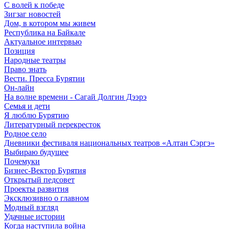
С волей к победе
Зигзаг новостей
Дом, в котором мы живем
Республика на Байкале
Актуальное интервью
Позиция
Народные театры
Право знать
Вести. Пресса Бурятии
Он-лайн
На волне времени - Сагай Долгин Дээрэ
Семья и дети
Я люблю Бурятию
Литературный перекресток
Родное село
Дневники фестиваля национальных театров «Алтан Сэргэ»
Выбираю будущее
Почемуки
Бизнес-Вектор Бурятия
Открытый педсовет
Проекты развития
Эксклюзивно о главном
Модный взгляд
Удачные истории
Когда наступила война