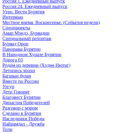
Россия 1. Ежедневный выпуск
Россия 24. Ежедневный выпуск
Утро. Вести Бурятия
Интервью
Местное время. Воскресенье. (События недели)
Спецпроекты
Амар Мэндэ, Буряадни
Специальный репортаж
Буряад Орон
Панорама Бурятии
В Народном Хурале Бурятии
Дорога 03
Родом из деревни (Хүдөө Нютаг)
Летопись эпохи
Багшын булан
Вместе по России
Улгур
Дети Говорят
Благовест Бурятии
Династия Победителей
Разговор с мэром
Сделано в Бурятии
Наследники Победы
Найрамдал - Дружба
Толи