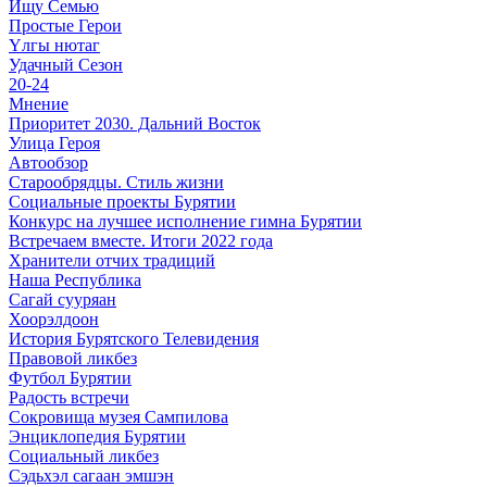
Ищу Cемью
Простые Герои
Үлгы нютаг
Удачный Сезон
20-24
Мнение
Приоритет 2030. Дальний Восток
Улица Героя
Автообзор
Старообрядцы. Cтиль жизни
Социальные проекты Бурятии
Конкурс на лучшее исполнение гимна Бурятии
Встречаем вместе. Итоги 2022 года
Хранители отчих традиций
Наша Республика
Сагай сууряан
Хоорэлдоон
История Бурятского Телевидения
Правовой ликбез
Футбол Бурятии
Радость встречи
Сокровища музея Сампилова
Энциклопедия Бурятии
Социальный ликбез
Сэдьхэл сагаан эмшэн