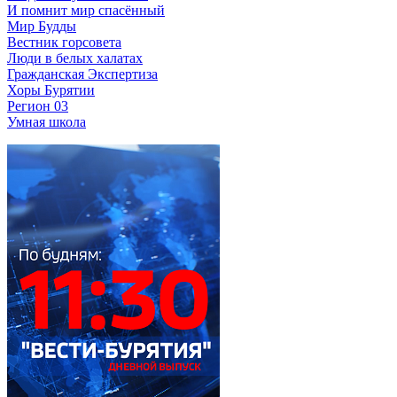
И помнит мир спасённый
Мир Будды
Вестник горсовета
Люди в белых халатах
Гражданская Экспертиза
Хоры Бурятии
Регион 03
Умная школа