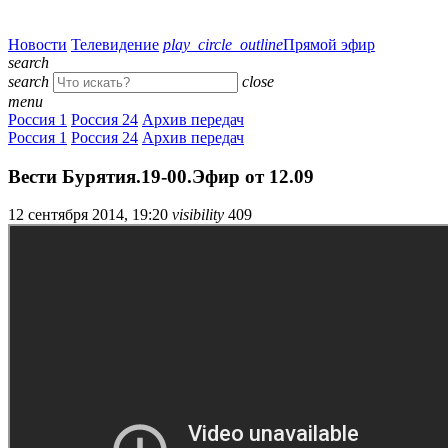
Новости
Телевидение
play_circle_outline
Прямой эфир
search
search
close
menu
Россия 1
Россия 24
Архив передач
Россия 1
Россия 24
Архив передач
Вести Бурятия.19-00.Эфир от 12.09
12 сентября 2014, 19:20
visibility
409