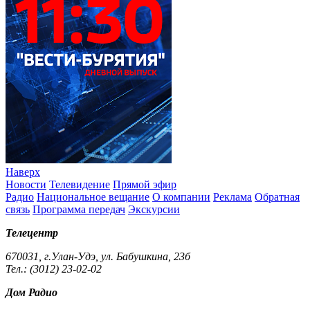
Наверх
Новости
Телевидение
Прямой эфир
Радио
Национальное вещание
О компании
Реклама
Обратная
связь
Программа передач
Экскурсии
Телецентр
670031, г.Улан-Удэ, ул. Бабушкина, 23б
Тел.: (3012) 23-02-02
Дом Радио