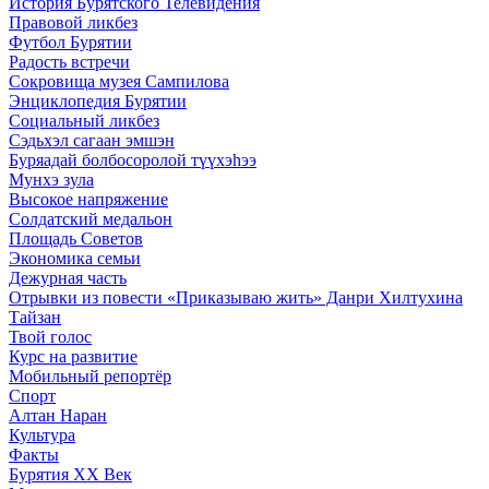
История Бурятского Телевидения
Правовой ликбез
Футбол Бурятии
Радость встречи
Сокровища музея Сампилова
Энциклопедия Бурятии
Социальный ликбез
Сэдьхэл сагаан эмшэн
Буряадай болбосоролой түүхэhээ
Мунхэ зула
Высокое напряжение
Солдатский медальон
Площадь Советов
Экономика семьи
Дежурная часть
Отрывки из повести «Приказываю жить» Данри Хилтухина
Тайзан
Твой голос
Курс на развитие
Мобильный репортёр
Спорт
Алтан Наран
Культура
Факты
Бурятия XX Век