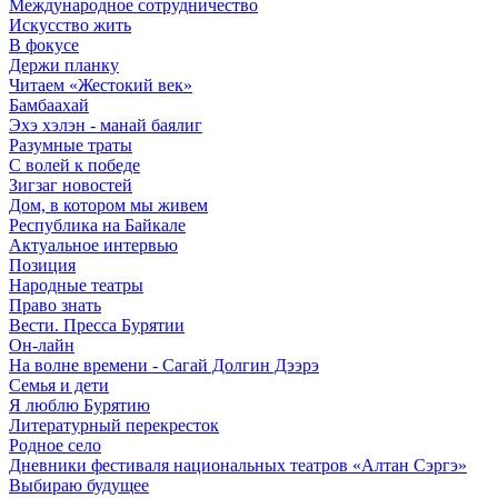
Международное сотрудничество
Искусство жить
В фокусе
Держи планку
Читаем «Жестокий век»
Бамбаахай
Эхэ хэлэн - манай баялиг
Разумные траты
С волей к победе
Зигзаг новостей
Дом, в котором мы живем
Республика на Байкале
Актуальное интервью
Позиция
Народные театры
Право знать
Вести. Пресса Бурятии
Он-лайн
На волне времени - Сагай Долгин Дээрэ
Семья и дети
Я люблю Бурятию
Литературный перекресток
Родное село
Дневники фестиваля национальных театров «Алтан Сэргэ»
Выбираю будущее