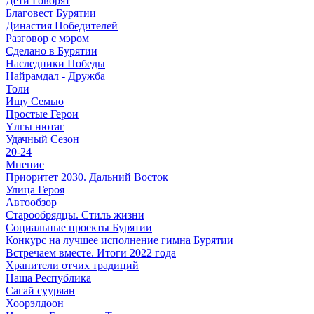
Дети Говорят
Благовест Бурятии
Династия Победителей
Разговор с мэром
Сделано в Бурятии
Наследники Победы
Найрамдал - Дружба
Толи
Ищу Cемью
Простые Герои
Үлгы нютаг
Удачный Сезон
20-24
Мнение
Приоритет 2030. Дальний Восток
Улица Героя
Автообзор
Старообрядцы. Cтиль жизни
Социальные проекты Бурятии
Конкурс на лучшее исполнение гимна Бурятии
Встречаем вместе. Итоги 2022 года
Хранители отчих традиций
Наша Республика
Сагай сууряан
Хоорэлдоон