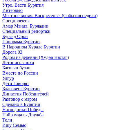
Утро. Вести Бурятия
Интервью
Местное время. Воскресенье. (События недели)
Спецпроекты
Амар Мэндэ, Буряадни
Специальный репортаж
Буряад Орон
Панорама Бурятии
В Народном Хурале Бурятии
Дорога 03
Родом из деревни (Хүдөө Нютаг)
Летопись эпохи
Багшын булан
Вместе по России
Улгур
Дети Говорят
Благовест Бурятии
Династия Победителей
Разговор с мэром
Сделано в Бурятии
Наследники Победы
Найрамдал - Дружба
Толи
Ищу Cемью