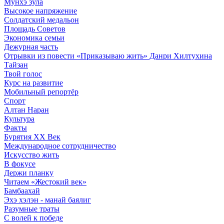
Мунхэ зула
Высокое напряжение
Солдатский медальон
Площадь Советов
Экономика семьи
Дежурная часть
Отрывки из повести «Приказываю жить» Данри Хилтухина
Тайзан
Твой голос
Курс на развитие
Мобильный репортёр
Спорт
Алтан Наран
Культура
Факты
Бурятия XX Век
Международное сотрудничество
Искусство жить
В фокусе
Держи планку
Читаем «Жестокий век»
Бамбаахай
Эхэ хэлэн - манай баялиг
Разумные траты
С волей к победе