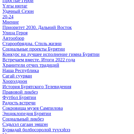
Простые Герои
Үлгы нютаг
Удачный Сезон
20-24
Мнение
Приоритет 2030. Дальний Восток
Улица Героя
Автообзор
Старообрядцы. Cтиль жизни
Социальные проекты Бурятии
Конкурс на лучшее исполнение гимна Бурятии
Встречаем вместе. Итоги 2022 года
Хранители отчих традиций
Наша Республика
Сагай сууряан
Хоорэлдоон
История Бурятского Телевидения
Правовой ликбез
Футбол Бурятии
Радость встречи
Сокровища музея Сампилова
Энциклопедия Бурятии
Социальный ликбез
Сэдьхэл сагаан эмшэн
Буряадай болбосоролой түүхэhээ