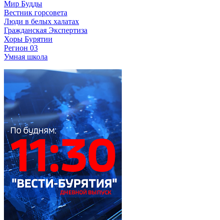
Мир Будды
Вестник горсовета
Люди в белых халатах
Гражданская Экспертиза
Хоры Бурятии
Регион 03
Умная школа