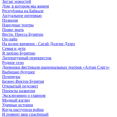
Зигзаг новостей
Дом, в котором мы живем
Республика на Байкале
Актуальное интервью
Позиция
Народные театры
Право знать
Вести. Пресса Бурятии
Он-лайн
На волне времени - Сагай Долгин Дээрэ
Семья и дети
Я люблю Бурятию
Литературный перекресток
Родное село
Дневники фестиваля национальных театров «Алтан Сэргэ»
Выбираю будущее
Почемуки
Бизнес-Вектор Бурятия
Открытый педсовет
Проекты развития
Эксклюзивно о главном
Модный взгляд
Удачные истории
Когда наступила война
И помнит мир спасённый