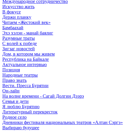
Международное сотрудничество
Искусство жить
В фокусе
Держи планку
Читаем «Жестокий век»
Бамбаахай
Эхэ хэлэн - манай баялиг
Разумные траты
С волей к победе
Зигзаг новостей
Дом, в котором мы живем
Республика на Байкале
Актуальное интервью
Позиция
Народные театры
Право знать
Вести. Пресса Бурятии
Он-лайн
На волне времени - Сагай Долгин Дээрэ
Семья и дети
Я люблю Бурятию
Литературный перекресток
Родное село
Дневники фестиваля национальных театров «Алтан Сэргэ»
Выбираю будущее