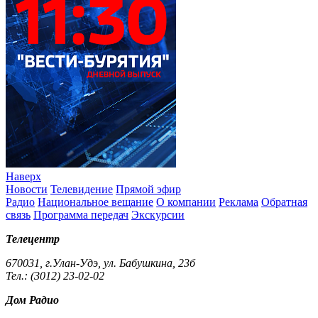
Наверх
Новости
Телевидение
Прямой эфир
Радио
Национальное вещание
О компании
Реклама
Обратная
связь
Программа передач
Экскурсии
Телецентр
670031, г.Улан-Удэ, ул. Бабушкина, 23б
Тел.: (3012) 23-02-02
Дом Радио