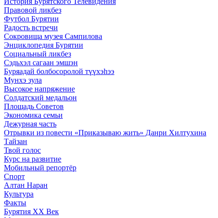
История Бурятского Телевидения
Правовой ликбез
Футбол Бурятии
Радость встречи
Сокровища музея Сампилова
Энциклопедия Бурятии
Социальный ликбез
Сэдьхэл сагаан эмшэн
Буряадай болбосоролой түүхэhээ
Мунхэ зула
Высокое напряжение
Солдатский медальон
Площадь Советов
Экономика семьи
Дежурная часть
Отрывки из повести «Приказываю жить» Данри Хилтухина
Тайзан
Твой голос
Курс на развитие
Мобильный репортёр
Спорт
Алтан Наран
Культура
Факты
Бурятия XX Век