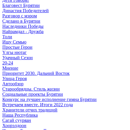
Дети Говорят
Благовест Бурятии
Династия Победителей
Разговор с мэром
Сделано в Бурятии
Наследники Победы
Найрамдал - Дружба
Толи
Ищу Cемью
Простые Герои
Үлгы нютаг
Удачный Сезон
20-24
Мнение
Приоритет 2030. Дальний Восток
Улица Героя
Автообзор
Старообрядцы. Cтиль жизни
Социальные проекты Бурятии
Конкурс на лучшее исполнение гимна Бурятии
Встречаем вместе. Итоги 2022 года
Хранители отчих традиций
Наша Республика
Сагай сууряан
Хоорэлдоон