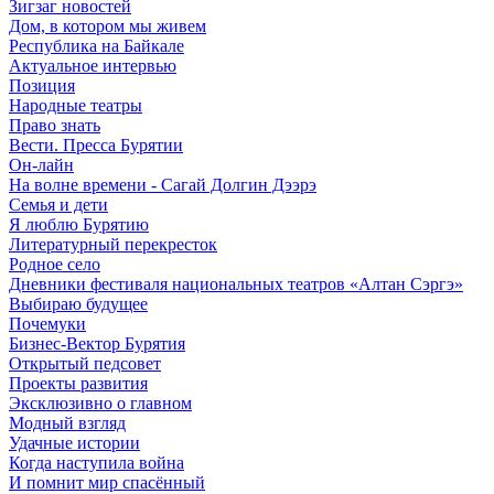
Зигзаг новостей
Дом, в котором мы живем
Республика на Байкале
Актуальное интервью
Позиция
Народные театры
Право знать
Вести. Пресса Бурятии
Он-лайн
На волне времени - Сагай Долгин Дээрэ
Семья и дети
Я люблю Бурятию
Литературный перекресток
Родное село
Дневники фестиваля национальных театров «Алтан Сэргэ»
Выбираю будущее
Почемуки
Бизнес-Вектор Бурятия
Открытый педсовет
Проекты развития
Эксклюзивно о главном
Модный взгляд
Удачные истории
Когда наступила война
И помнит мир спасённый