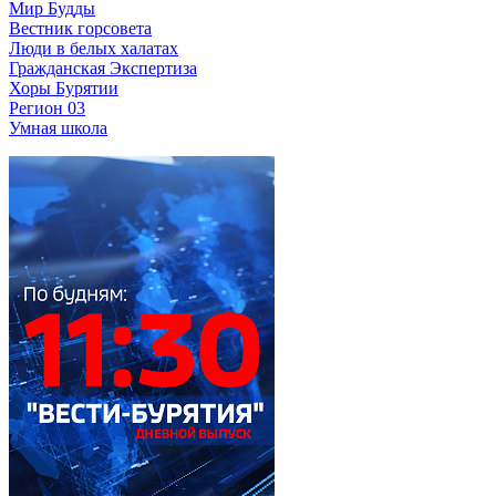
Мир Будды
Вестник горсовета
Люди в белых халатах
Гражданская Экспертиза
Хоры Бурятии
Регион 03
Умная школа