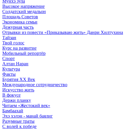
Мунхэ зула
Высокое напряжение
Солдатский медальон
Площадь Советов
Экономика семьи
Дежурная часть
Отрывки из повести «Приказываю жить» Данри Хилтухина
Тайзан
Твой голос
Курс на развитие
Мобильный репортёр
Спорт
Алтан Наран
Культура
Факты
Бурятия XX Век
Международное сотрудничество
Искусство жить
В фокусе
Держи планку
Читаем «Жестокий век»
Бамбаахай
Эхэ хэлэн - манай баялиг
Разумные траты
С волей к победе