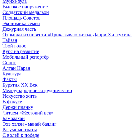
Мунхэ зула
Высокое напряжение
Солдатский медальон
Площадь Советов
Экономика семьи
Дежурная часть
Отрывки из повести «Приказываю жить» Данри Хилтухина
Тайзан
Твой голос
Курс на развитие
Мобильный репортёр
Спорт
Алтан Наран
Культура
Факты
Бурятия XX Век
Международное сотрудничество
Искусство жить
В фокусе
Держи планку
Читаем «Жестокий век»
Бамбаахай
Эхэ хэлэн - манай баялиг
Разумные траты
С волей к победе