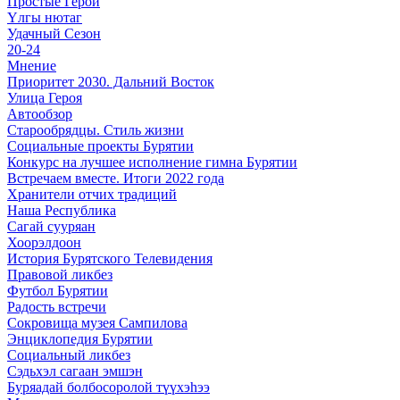
Простые Герои
Үлгы нютаг
Удачный Сезон
20-24
Мнение
Приоритет 2030. Дальний Восток
Улица Героя
Автообзор
Старообрядцы. Cтиль жизни
Социальные проекты Бурятии
Конкурс на лучшее исполнение гимна Бурятии
Встречаем вместе. Итоги 2022 года
Хранители отчих традиций
Наша Республика
Сагай сууряан
Хоорэлдоон
История Бурятского Телевидения
Правовой ликбез
Футбол Бурятии
Радость встречи
Сокровища музея Сампилова
Энциклопедия Бурятии
Социальный ликбез
Сэдьхэл сагаан эмшэн
Буряадай болбосоролой түүхэhээ