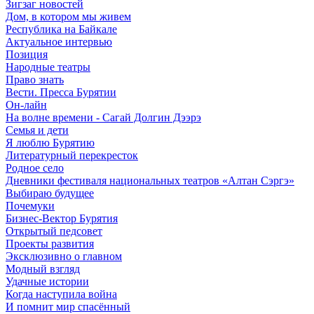
Зигзаг новостей
Дом, в котором мы живем
Республика на Байкале
Актуальное интервью
Позиция
Народные театры
Право знать
Вести. Пресса Бурятии
Он-лайн
На волне времени - Сагай Долгин Дээрэ
Семья и дети
Я люблю Бурятию
Литературный перекресток
Родное село
Дневники фестиваля национальных театров «Алтан Сэргэ»
Выбираю будущее
Почемуки
Бизнес-Вектор Бурятия
Открытый педсовет
Проекты развития
Эксклюзивно о главном
Модный взгляд
Удачные истории
Когда наступила война
И помнит мир спасённый