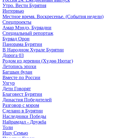
Утро. Вести Бурятия
Интервью
Местное время. Воскресенье. (События недели)
Спецпроекты
Амар Мэндэ, Буряадни
Специальный репортаж
Буряад Орон
Панорама Бурятии
В Народном Хурале Бурятии
Дорога 03
Родом из деревни (Хүдөө Нютаг)
Летопись эпохи
Багшын булан
Вместе по России
Улгур
Дети Говорят
Благовест Бурятии
Династия Победителей
Разговор с мэром
Сделано в Бурятии
Наследники Победы
Найрамдал - Дружба
Толи
Ищу Cемью