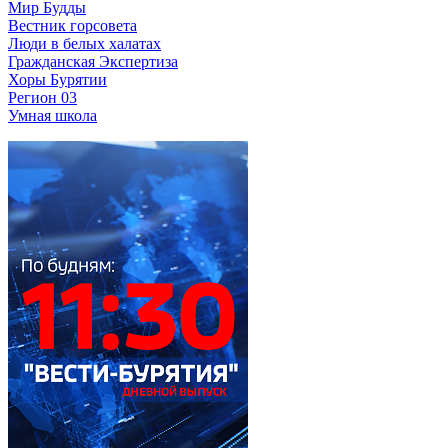
Мир Будды
Вестник горсовета
Люди в белых халатах
Гражданская Экспертиза
Хоры Бурятии
Регион 03
Умная школа