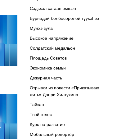
Сэдьхэл сагаан эмшэн
Буряадай болбосоролой түүхэhээ
Мунхэ зула
Высокое напряжение
Солдатский медальон
Площадь Советов
Экономика семьи
Дежурная часть
Отрывки из повести «Приказываю
жить» Данри Хилтухина
Тайзан
Твой голос
Курс на развитие
Мобильный репортёр