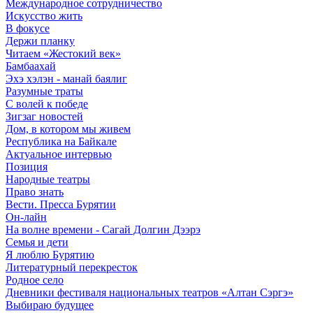
Международное сотрудничество
Искусство жить
В фокусе
Держи планку
Читаем «Жестокий век»
Бамбаахай
Эхэ хэлэн - манай баялиг
Разумные траты
С волей к победе
Зигзаг новостей
Дом, в котором мы живем
Республика на Байкале
Актуальное интервью
Позиция
Народные театры
Право знать
Вести. Пресса Бурятии
Он-лайн
На волне времени - Сагай Долгин Дээрэ
Семья и дети
Я люблю Бурятию
Литературный перекресток
Родное село
Дневники фестиваля национальных театров «Алтан Сэргэ»
Выбираю будущее