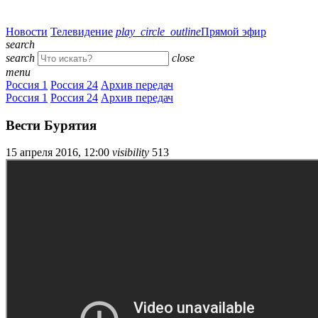
Новости
Телевидение
play_circle_outline
Прямой эфир
search
search
close
menu
Россия 1
Россия 24
Архив передач
Россия 1
Россия 24
Архив передач
Вести Бурятия
15 апреля 2016, 12:00
visibility
513