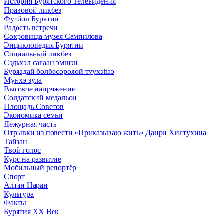
История Бурятского Телевидения
Правовой ликбез
Футбол Бурятии
Радость встречи
Сокровища музея Сампилова
Энциклопедия Бурятии
Социальный ликбез
Сэдьхэл сагаан эмшэн
Буряадай болбосоролой түүхэhээ
Мунхэ зула
Высокое напряжение
Солдатский медальон
Площадь Советов
Экономика семьи
Дежурная часть
Отрывки из повести «Приказываю жить» Данри Хилтухина
Тайзан
Твой голос
Курс на развитие
Мобильный репортёр
Спорт
Алтан Наран
Культура
Факты
Бурятия XX Век