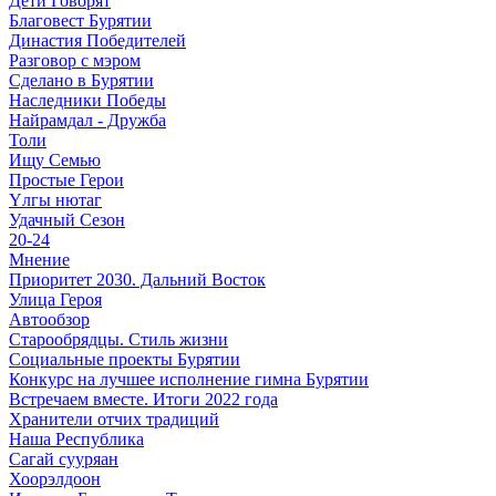
Дети Говорят
Благовест Бурятии
Династия Победителей
Разговор с мэром
Сделано в Бурятии
Наследники Победы
Найрамдал - Дружба
Толи
Ищу Cемью
Простые Герои
Үлгы нютаг
Удачный Сезон
20-24
Мнение
Приоритет 2030. Дальний Восток
Улица Героя
Автообзор
Старообрядцы. Cтиль жизни
Социальные проекты Бурятии
Конкурс на лучшее исполнение гимна Бурятии
Встречаем вместе. Итоги 2022 года
Хранители отчих традиций
Наша Республика
Сагай сууряан
Хоорэлдоон