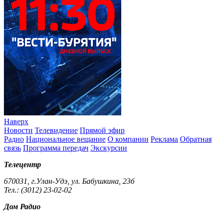
Наверх
Новости
Телевидение
Прямой эфир
Радио
Национальное вещание
О компании
Реклама
Обратная
связь
Программа передач
Экскурсии
Телецентр
670031, г.Улан-Удэ, ул. Бабушкина, 23б
Тел.: (3012) 23-02-02
Дом Радио